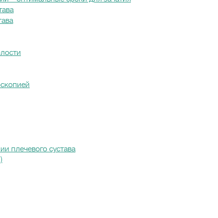
тава
тава
лости
оскопией
ии плечевого сустава
)