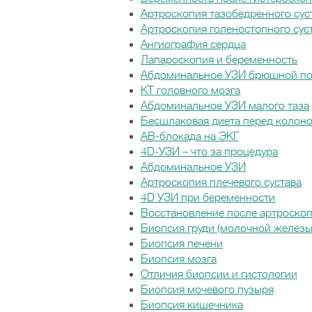
Артроскопия тазобедренного сус
Артроскопия голеностопного сус
Ангиография сердца
Лапароскопия и беременность
Абдоминальное УЗИ брюшной по
КТ головного мозга
Абдоминальное УЗИ малого таза
Бесшлаковая диета перед колон
АВ-блокада на ЭКГ
4D-УЗИ – что за процедура
Абдоминальное УЗИ
Артроскопия плечевого сустава
4D УЗИ при беременности
Восстановление после артроскоп
Биопсия груди (молочной железы
Биопсия печени
Биопсия мозга
Отличия биопсии и гистологии
Биопсия мочевого пузыря
Биопсия кишечника