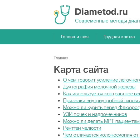
Cовременные методы диаг
Голова и шея
Грудная клетка
Главная
Карта сайта
О чем говорит усиление легочног
Дуктография молочной железы
Как используется контрастное в
Признаки внутриутробной гипокс
Можно ли курить перед флюоро
УЗИ почек и надпочечников
Можно ли делать МРТ пациентам
Рентген челюсти
Чем отличается колоноскопия от