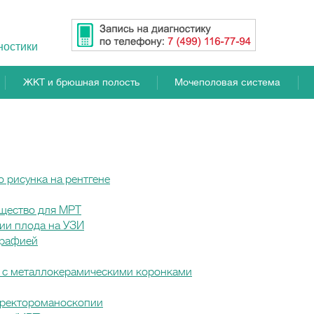
ностики
ЖКТ и брюшная полость
Мочеполовая система
о рисунка на рентгене
ещество для МРТ
ии плода на УЗИ
графией
 с металлокерамическими коронками
 ректороманоскопии