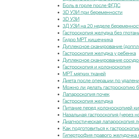
Боль в горле после ФГДС
3D УЗИ при беременности
3D УЗИ
3Д УЗИ на 20 неделе беременнос
Гастроскопия желудка без глотан
Гидро МРТ кишечника
Дуплексное сканирование (доппл
Гастроскопия желудка у ребенка
Дуплексное сканирование сосудо
Гастроскопия и колоноскопия
МРТ мягких тканей
Диета после операции по удален
Можно ли делать гастроскопию 
Лапароскопия почек
Гастроскопия желудка
Питание перед колоноскопией к
Назальная гастроскопия (через н
Диагностическая лапароскопия л
Как подготовиться к гастроскопи
Гипертрофия правого желудочка 