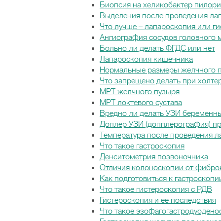
Биопсия на хеликобактер пилори
Выделения после проведения ла
Что лучше – лапароскопия или г
Ангиография сосудов головного 
Больно ли делать ФГДС или нет
Лапароскопия кишечника
Нормальные размеры желчного п
Что запрещено делать при холт
МРТ желчного пузыря
МРТ локтевого сустава
Вредно ли делать УЗИ беременн
Доплер УЗИ (допплерография) п
Температура после проведения 
Что такое гастроскопия
Денситометрия позвоночника
Отличия колоноскопии от фибр
Как подготовиться к гастроскопи
Что такое гистероскопия с РДВ
Гистероскопия и ее последствия
Что такое эзофагогастродуодено