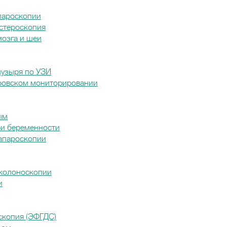
пароскопии
истероскопия
мозга и шеи
узыря по УЗИ
еровском мониторировании
ым
ри беременности
лапароскопии
околоноскопии
и
скопия (ЭФГДС)