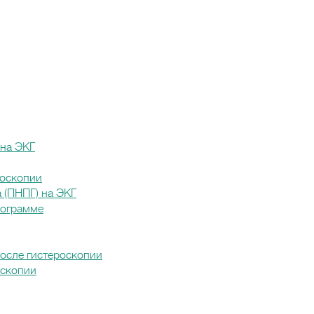
 на ЭКГ
носкопии
 (ПНПГ) на ЭКГ
иограмме
после гистероскопии
оскопии