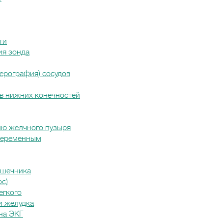
ти
ия зонда
ерография) сосудов
в нижних конечностей
ию желчного пузыря
беременным
ишечника
ос)
егкого
и желудка
на ЭКГ