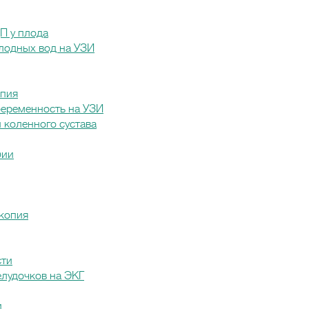
П у плода
лодных вод на УЗИ
опия
беременность на УЗИ
 коленного сустава
фии
копия
сти
елудочков на ЭКГ
и