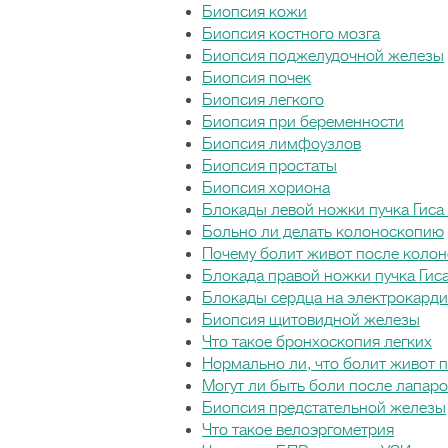
Биопсия кожи
Биопсия костного мозга
Биопсия поджелудочной железы
Биопсия почек
Биопсия легкого
Биопсия при беременности
Биопсия лимфоузлов
Биопсия простаты
Биопсия хориона
Блокады левой ножки пучка Гиса
Больно ли делать колоноскопию
Почему болит живот после коло
Блокада правой ножки пучка Гиса
Блокады сердца на электрокард
Биопсия щитовидной железы
Что такое бронхоскопия легких
Нормально ли, что болит живот 
Могут ли быть боли после лапар
Биопсия предстательной железы
Что такое велоэргометрия