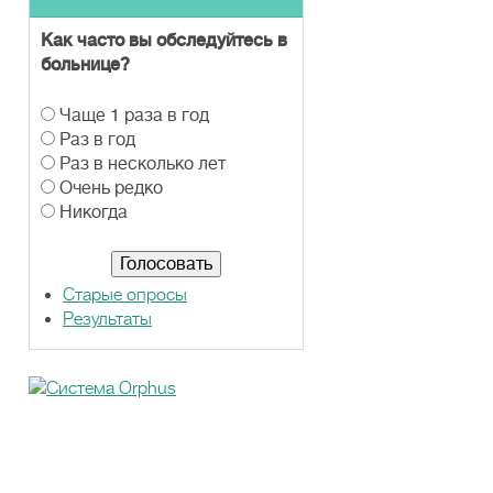
Как часто вы обследуйтесь в
больнице?
В
Чаще 1 раза в год
а
Раз в год
р
Раз в несколько лет
и
Очень редко
а
Никогда
н
т
ы
Старые опросы
Результаты