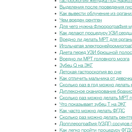
Гастроскопия желудка под нарко
Выделения после проведения ги
Как вывести облучение из органи
Чем вреден рентген
Для чего нужна флюорография м
Как делают процедуру УЗИ серд
Вредно ли делать МРТ для орган
Игольчатая электронейромиогра
Диета перед УЗИ брюшной полос
Вредно ли МРТ головного мозга
Зубец Q на ЭКГ
Детская гастроскопия во сне
Как отличить мальчика от девочк
Сколько раз в год можно делать 
Дуплексное сканирование брахи
Сколько раз можно делать МРТ г
Что показывает зубец Т на ЭКГ
Как часто можно делать ФГДС
Сколько раз можно делать рентг
Допплерография (УЗДГ) сосудов 
Как легко пройти процедуру ФГД