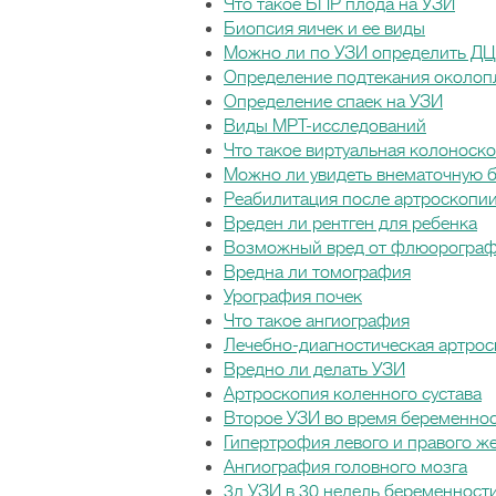
Что такое БПР плода на УЗИ
Биопсия яичек и ее виды
Можно ли по УЗИ определить ДЦ
Определение подтекания околоп
Определение спаек на УЗИ
Виды МРТ-исследований
Что такое виртуальная колоноск
Можно ли увидеть внематочную 
Реабилитация после артроскопии
Вреден ли рентген для ребенка
Возможный вред от флюорогра
Вредна ли томография
Урография почек
Что такое ангиография
Лечебно-диагностическая артрос
Вредно ли делать УЗИ
Артроскопия коленного сустава
Второе УЗИ во время беременно
Гипертрофия левого и правого ж
Ангиография головного мозга
3д УЗИ в 30 недель беременност