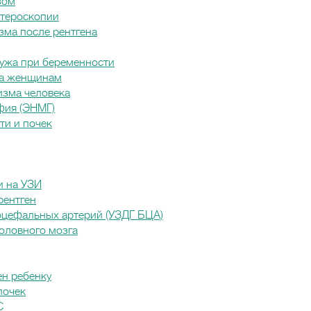
зом
стероскопии
зма после рентгена
ужа при беременности
ца женщинам
изма человека
фия (ЭНМГ)
ти и почек
и на УЗИ
рентген
оцефальных артерий (УЗДГ БЦА)
оловного мозга
ен ребенку
почек
С