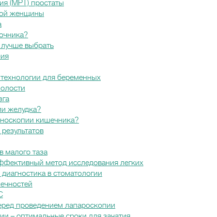
ия (МРТ) простаты
ной женщины
а
ночника?
 лучше выбрать
фия
 технологии для беременных
полости
зга
ии желудка?
оноскопии кишечника?
результатов
 малого таза
эффективный метод исследования легких
 диагностика в стоматологии
нечностей
С
перед проведением лапароскопии
ии – оптимальные сроки для зачатия