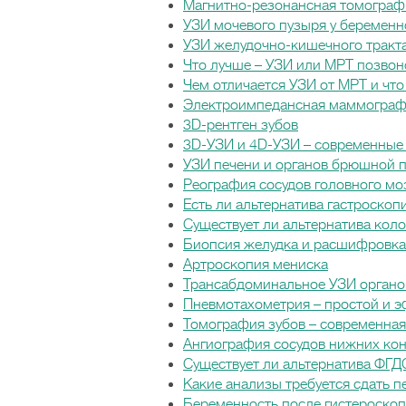
Магнитно-резонансная томограф
УЗИ мочевого пузыря у беремен
УЗИ желудочно-кишечного тракт
Что лучше – УЗИ или МРТ позво
Чем отличается УЗИ от МРТ и что
Электроимпедансная маммогра
3D-рентген зубов
3D-УЗИ и 4D-УЗИ – современные
УЗИ печени и органов брюшной 
Реография сосудов головного мо
Есть ли альтернатива гастроскоп
Существует ли альтернатива кол
Биопсия желудка и расшифровка 
Артроскопия мениска
Трансабдоминальное УЗИ органов
Пневмотахометрия – простой и 
Томография зубов – современная
Ангиография сосудов нижних ко
Существует ли альтернатива ФГД
Какие анализы требуется сдать 
Беременность после гистероскоп