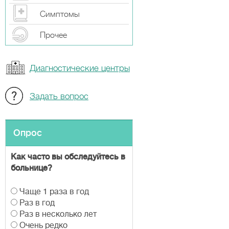
Симптомы
Прочeе
Диагностические центры
Задать вопрос
Опрос
Как часто вы обследуйтесь в
больнице?
В
Чаще 1 раза в год
а
Раз в год
р
Раз в несколько лет
и
Очень редко