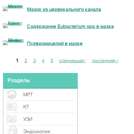
Мазок из цервикального канала
Содержание Eubacterium spp в мазке
Псевдомицелий в мазке
1
2
3
4
5
следующая ›
последняя »
С
т
р
Разделы
а
МРТ
н
и
КТ
ц
УЗИ
ы
Эндоскопия