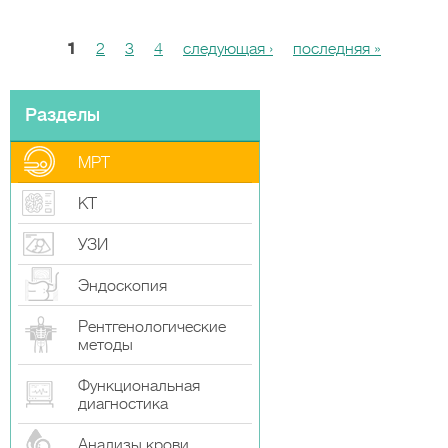
1
2
3
4
следующая ›
последняя »
С
т
р
Разделы
а
МРТ
н
и
КТ
ц
УЗИ
ы
Эндоскопия
Рентгенологические
методы
Функциональная
диагностика
Анализы крови