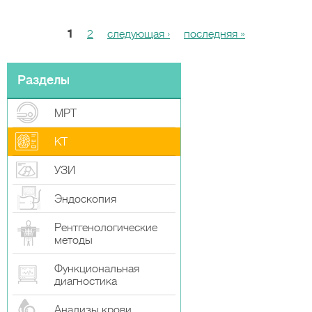
1
2
следующая ›
последняя »
С
т
р
Разделы
а
МРТ
н
и
КТ
ц
УЗИ
ы
Эндоскопия
Рентгенологические
методы
Функциональная
диагностика
Анализы крови