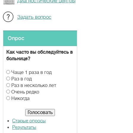
Диагностические центры
Задать вопрос
Опрос
Как часто вы обследуйтесь в
больнице?
В
Чаще 1 раза в год
а
Раз в год
р
Раз в несколько лет
и
Очень редко
а
Никогда
н
т
ы
Старые опросы
Результаты