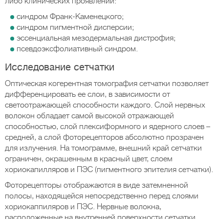
либо клинических проявлений:
синдром Франк-Каменецкого;
синдром пигментной дисперсии;
эссенциальная мезодермальная дистрофия;
псевдоэксфолиативный синдром.
Исследование сетчатки
Оптическая когерентная томография сетчатки позволяет
дифференцировать ее слои, в зависимости от
светоотражающей способности каждого. Слой нервных
волокон обладает самой высокой отражающей
способностью, слой плексиформного и ядерного слоев –
средней, а слой фоторецепторов абсолютно прозрачен
для излучения. На томограмме, внешний край сетчатки
ограничен, окрашенным в красный цвет, слоем
хориокапилляров и ПЭС (пигментного эпителия сетчатки).
Фоторецепторы отображаются в виде затемненной
полосы, находящейся непосредственно перед слоями
хориокаппиляров и ПЭС. Нервные волокна,
расположенные на внутренней поверхности сетчатки,