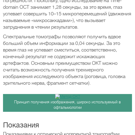
погрешности. Поскольку, одно исследование на Time-
dоmаin ОСТ занимает 1,28 секунды, за это время, глаз
успевает совершить 10–15 микроперемещений (движения
называемые «микросаккадами»), что вызывает
затруднения в чтении результатов.
Спектральные томографы позволяют получить вдвое
больший объем информации за 0,04 секунды. За это
время глаз не успевает сместиться, соответственно,
конечный результат не содержит искажающих
артефактов. Основным преимуществом ОКТ можно
считать возможность получения трехмерного
изображения исследуемого объекта (роговица, головка
зрительного нерва, фрагмент сетчатки).
Принцип получения изображения, широко используемый в
офтальмологии
Показания
Показаниями к оптической когерентной томографии