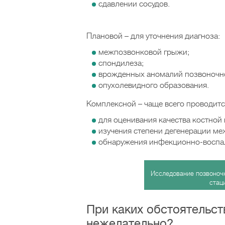
сдавлении сосудов.
Плановой – для уточнения диагноза:
межпозвонковой грыжи;
спондилеза;
врожденных аномалий позвоночно
опухолевидного образования.
Комплексной – чаще всего проводитс
для оценивания качества костной 
изучения степени дегенерации ме
обнаружения инфекционно-воспал
Исследование позвоночн
стац
При каких обстоятельст
нежелательно?