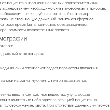
т от пациента выполнения сложных подготовительных
д исследованием необходимо снять аксессуары и приборы,
изображения – очки, зубные протезы, бюстгальтер,
ежду, не стесняющую движений, занять комфортное
екоторое время быть полностью обездвиженным,
ереносимости лекарственных средств.
омографии
этапов:
одвижный стол аппарата.
 медицинский специалист задает параметры движения
записи на магнитную ленту, гентри выдвигается.
ивенно ввести контрастное вещество, улучшающие
врач внимательно наблюдает за реакцией пациента на
а, головокружение, рвота. При отсутствии данных симптомов