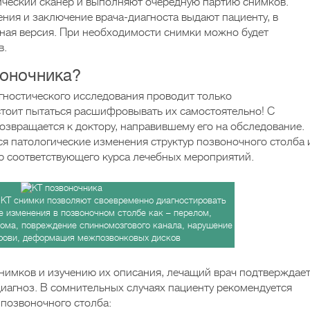
ический сканер и выполняют очередную партию снимков.
ния и заключение врача-диагноста выдают пациенту, в
ная версия. При необходимости снимки можно будет
в.
воночника?
гностического исследования проводит только
тоит пытаться расшифровывать их самостоятельно! С
озвращается к доктору, направившему его на обследование.
 патологические изменения структур позвоночного столба 
ю соответствующего курса лечебных мероприятий.
КТ снимки позволяют своевременно диагностировать
е изменения в позвоночном столбе как – перелом,
ома, повреждение спинномозгового канала, нарушение
рови, деформация межпозвонковых дисков
нимков и изучению их описания, лечащий врач подтверждае
иагноз. В сомнительных случаях пациенту рекомендуется
 позвоночного столба: