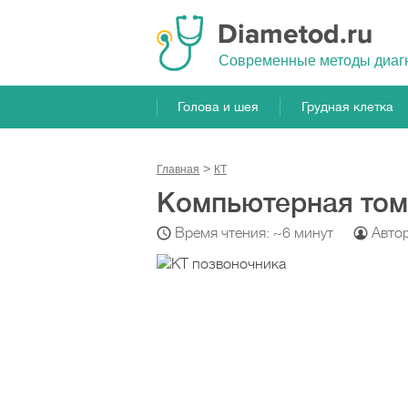
Cовременные методы диаг
Голова и шея
Грудная клетка
Главная
КТ
Компьютерная том
Время чтения: ~6 минут
Авто