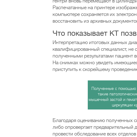
гентри вновь перемещают в цилиндр
Распечатанные на принтере изображе
компьютере сохраняется их электрон
восстановить из архивных документо
Что показывает КТ поз
Интерпретацию итоговых данных диа
квалифицированный специалист, не с
полученными результатами пациент в
На снимках можно увидеть имеющиеся
приступить к скорейшему проведени
Полученные с помощью 
такие патологически
мышечный застой и гемат
циркуляции к
Благодаря оцениванию полученных с
либо опровергает предварительный д
провести обследование всех отделов