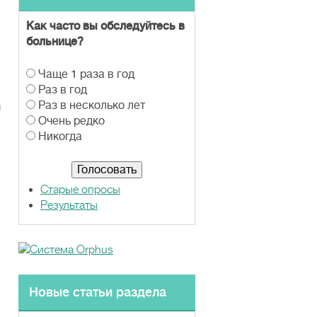
Как часто вы обследуйтесь в
больнице?
В
Чаще 1 раза в год
а
Раз в год
.
р
Раз в несколько лет
я
и
Очень редко
а
Никогда
н
т
ы
Старые опросы
Результаты
Новые статьи раздела