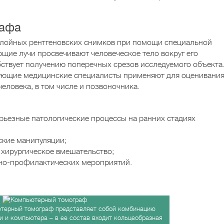
рафа
слойных рентгеновских снимков при помощи специальной
ие лучи просвечивают человеческое тело вокруг его
бствует получению поперечных срезов исследуемого объекта
ющие медицинские специалисты применяют для оценивани
человека, в том числе и позвоночника.
рьезные патологические процессы на ранних стадиях
ские манипуляции;
 хирургическое вмешательство;
бно-профилактических мероприятий.
терный томограф представляет собой комбинацию
и и компьютера – в ее состав входит кольцеобразная