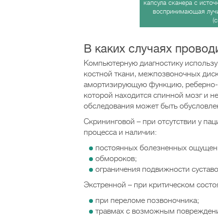
капсула сканера с источ
воспринимающая лучи
(
В каких случаях прово
Компьютерную диагностику использу
костной ткани, межпозвоночных дис
амортизирующую функцию, реберно-по
которой находится спинной мозг и н
обследования может быть обусловле
Скрининговой – при отсутствии у па
процесса и наличии:
постоянных болезненных ощущени
обмороков;
ограничения подвижности суставо
Экстренной – при критическом состо
при переломе позвоночника;
травмах с возможным повреждени