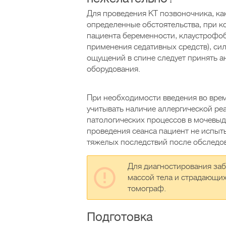
Для проведения КТ позвоночника, как
определенные обстоятельства, при ко
пациента беременности, клаустрофо
применения седативных средств), си
ощущений в спине следует принять а
оборудования.
При необходимости введения во вре
учитывать наличие аллергической р
патологических процессов в мочевыд
проведения сеанса пациент не испыт
тяжелых последствий после обследо
Для диагностирования заб
массой тела и страдающи
томограф.
Подготовка