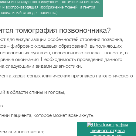
ником ионизирующего излучения, оптическая система,
 и воспроизводящая изображение тканей, и гентри
специальный стол для пациента)
дится томография позвоночника?
ют для визуализации особенностей строения позвонка,
ков – фиброзно-хрящевых образований, выполняющих
звоночных суставов, позвоночного канала – полости, в
ервные окончания. Необходимость проведения данного
на следующими видами диагностики.
циента характерных клинических признаков патологического
й в области спины и головы;
в.
янии пациента, которое может возникнуть:
Томография
шейного отдела
ем спинного мозга;