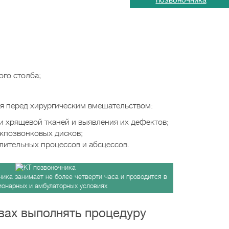
позвоночника
го столба;
я перед хирургическим вмешательством:
и хрящевой тканей и выявления их дефектов;
жпозвонковых дисков;
ительных процессов и абсцессов.
ика занимает не более четверти часа и проводится в
ионарных и амбулаторных условиях
вах выполнять процедуру