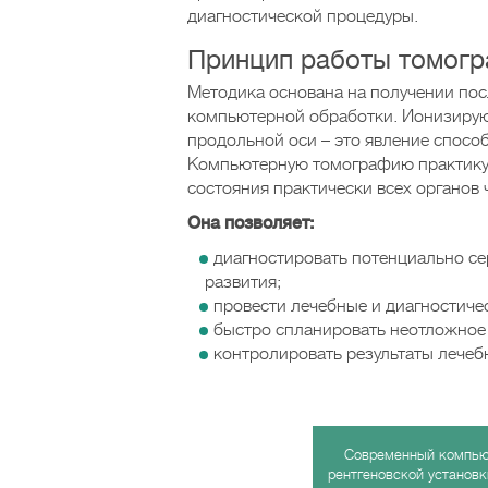
диагностической процедуры.
Принцип работы томог
Методика основана на получении по
компьютерной обработки. Ионизирующ
продольной оси – это явление спосо
Компьютерную томографию практику
состояния практически всех органов 
Она позволяет:
диагностировать потенциально се
развития;
провести лечебные и диагностиче
быстро спланировать неотложное
контролировать результаты лече
Современный компью
рентгеновской установк