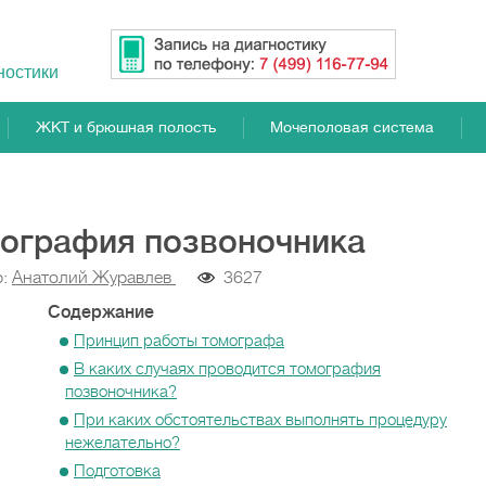
ностики
ЖКТ и брюшная полость
Мочеполовая система
ография позвоночника
р:
Анатолий Журавлев
3627
Содержание
Принцип работы томографа
В каких случаях проводится томография
позвоночника?
При каких обстоятельствах выполнять процедуру
нежелательно?
Подготовка