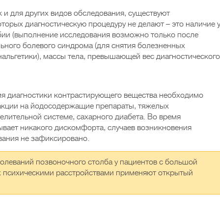
 и для других видов обследования, существуют
торых диагностическую процедуру не делают – это наличие 
бии (выполнение исследования возможно только после
льного болевого синдрома (для снятия болезненных
нальгетики), массы тела, превышающей вес диагностического
мя диагностики контрастирующего вещества необходимо
еакции на йодосодержащие препараты, тяжелых
елительной системе, сахарного диабета. Во время
ывает никакого дискомфорта, случаев возникновения
вания не зафиксировано.
олеваний позвоночного столба у пациентов с большой
х психическими расстройствами применяют открытый