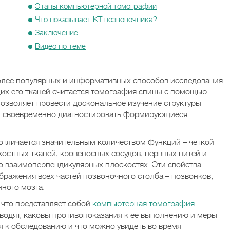
Этапы компьютерной томографии
Что показывает КТ позвоночника?
Заключение
Видео по теме
олее популярных и информативных способов исследования
их его тканей считается томография спины с помощью
позволяет провести доскональное изучение структуры
 и своевременно диагностировать формирующиеся
отличается значительным количеством функций – четкой
костных тканей, кровеносных сосудов, нервных нитей и
о взаимоперпендикулярных плоскостях. Эти свойства
бражения всех частей позвоночного столба – позвонков,
ного мозга.
 что представляет собой
компьютерная томография
оводят, каковы противопоказания к ее выполнению и меры
я к обследованию и что можно увидеть во время