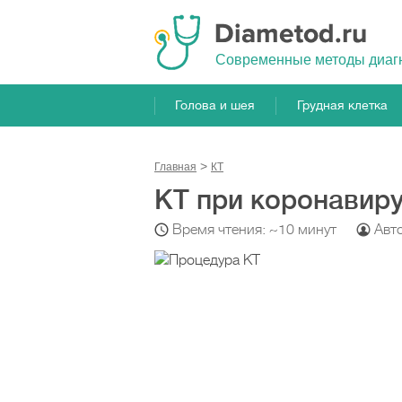
Cовременные методы диаг
Голова и шея
Грудная клетка
Главная
КТ
КТ при коронавир
Время чтения: ~10 минут
Авт