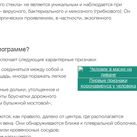
го стекла» не является уникальным и наблюдается при
 вирусного, бактериального и микозного (грибкового). Он
ргических проявлениях, в частности, экзогенного
омограмме?
включает следующие характерные признаки:
т соединяться между собой и
адь, иногда поражать легкое
Первые признаки
коронавируса у человека
ные дольки, утолщенное и
ты брусчатки дорожного
м булыжной мостовой»;
ся, как правило, далеко от центра, где располагается
 и вена. Они обнаруживаются ближе к плевральной оболочке,
лизи кровеносных сосудов;
не нарушается;