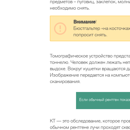
предметов – пуговиц, заклепок, молн
необходимо снять.
Внимание
!
Бюстгальтер «на косточка
попросит снять.
Томографическое устройство предста
тоннелю. Человек должен лежать неп
выдохе. Вокруг кушетки вращаются д
Изображение передается на компьюте
сканирования.
Если обычный рентген показ
КТ — это обследование, которое про
обычном рентгене лучи проходят скво