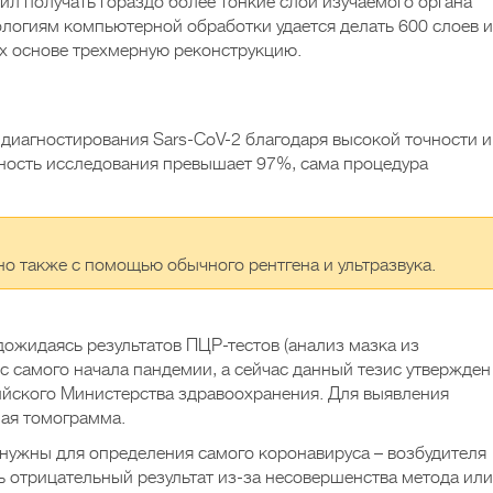
ил получать гораздо более тонкие слои изучаемого органа
ологиям компьютерной обработки удается делать 600 слоев и
их основе трехмерную реконструкцию.
диагностирования Sars-CoV-2 благодаря высокой точности и
ность исследования превышает 97%, сама процедура
о также с помощью обычного рентгена и ультразвука.
дожидаясь результатов ПЦР-тестов (анализ мазка из
 с самого начала пандемии, а сейчас данный тезис утвержден
ийского Министерства здравоохранения. Для выявления
ая томограмма.
 нужны для определения самого коронавируса – возбудителя
ь отрицательный результат из-за несовершенства метода или