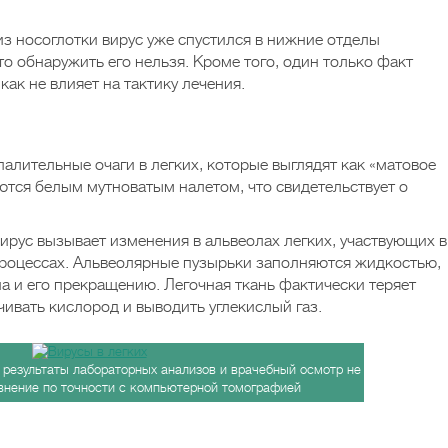
из носоглотки вирус уже спустился в нижние отделы
то обнаружить его нельзя. Кроме того, один только факт
ак не влияет на тактику лечения.
алительные очаги в легких, которые выглядят как «матовое
ются белым мутноватым налетом, что свидетельствует о
ирус вызывает изменения в альвеолах легких, участвующих в
процессах. Альвеолярные пузырьки заполняются жидкостью,
а и его прекращению. Легочная ткань фактически теряет
ивать кислород и выводить углекислый газ.
 результаты лабораторных анализов и врачебный осмотр не
авнение по точности с компьютерной томографией