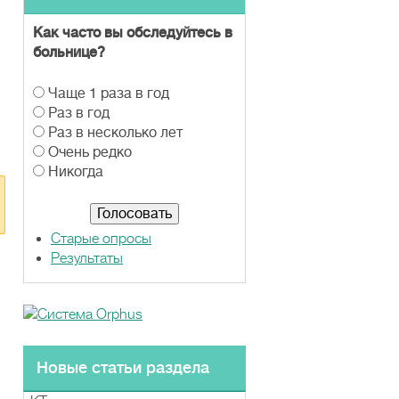
Как часто вы обследуйтесь в
больнице?
В
Чаще 1 раза в год
а
Раз в год
р
Раз в несколько лет
и
Очень редко
а
Никогда
н
т
ы
Старые опросы
Результаты
Новые статьи раздела