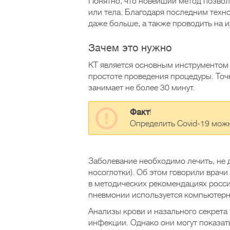
Понятно, что новейший метод позвол
или тела. Благодаря последним техн
даже больше, а также проводить на 
Зачем это нужно
КТ является основным инструментом 
простоте проведения процедуры. Точ
занимает не более 30 минут.
Факт
!
Определить Covid-19 можн
Заболевание необходимо лечить, не 
носоглотки). Об этом говорили врачи
в методических рекомендациях росс
пневмонии используется компьютерн
Анализы крови и назального секрета
инфекции. Однако они могут показат