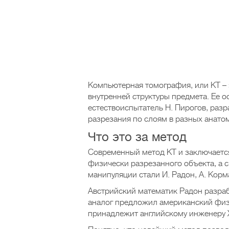
Компьютерная томография, или КТ – 
внутренней структуры предмета. Ее 
естествоиспытатель Н. Пирогов, раз
разрезания по слоям в разных анато
Что это за метод
Современный метод КТ и заключается 
физически разрезанного объекта, а с
манипуляции стали И. Радон, А. Корма
Австрийский математик Радон разрабо
аналог предложил американский физ
принадлежит английскому инженеру Х