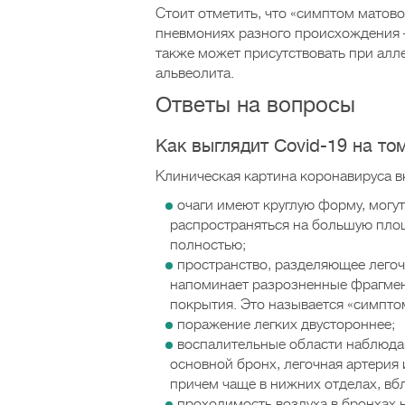
Стоит отметить, что «симптом матово
пневмониях разного происхождения –
также может присутствовать при алле
альвеолита.
Ответы на вопросы
Как выглядит Covid-19 на т
Клиническая картина коронавируса 
очаги имеют круглую форму, могу
распространяться на большую площ
полностью;
пространство, разделяющее легоч
напоминает разрозненные фрагмен
покрытия. Это называется «симпто
поражение легких двустороннее;
воспалительные области наблюдают
основной бронх, легочная артерия
причем чаще в нижних отделах, вб
проходимость воздуха в бронхах 