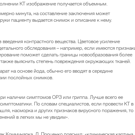
полнении КТ изображение получается объемным.
мерно минута, на составление заключения может
 руки пациенту выдается снимок и описание к нему.
з введения контрастного вещества. Цветовое усиление
детального обследования – например, если имеются признак
тирование поможет сделать границы новообразования более
а также выяснить степень повреждения окружающих тканей.
рат на основе йода, обычно его вводят в середине
рии послойных снимков.
ри наличии симптомов ОРЗ или гриппа. Лучше всего ее
 симптоматики. По словам специалистов, если провести КТ в
ашля, насморка и других признаков вирусного поражения, то
енений в легких мы не увидим».
ак Коммунарка, Д. Проценко пояснил: «клиническая картина