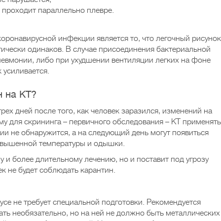
 проходит параллельно плевре.
оронавирусной инфекции является то, что легочный рисунок
тически одинаков. В случае присоединения бактериальной
невмонии, либо при ухудшении вентиляции легких на фоне
 усиливается.
н на КТ?
рех дней после того, как человек заразился, изменений на
му для скрининга – первичного обследования – КТ применять
и не обнаружится, а на следующий день могут появиться
овышенной температуры и одышки.
у и более длительному лечению, но и поставит под угрозу
к не будет соблюдать карантин.
усе не требует специальной подготовки. Рекомендуется
ать необязательно, но на ней не должно быть металлических