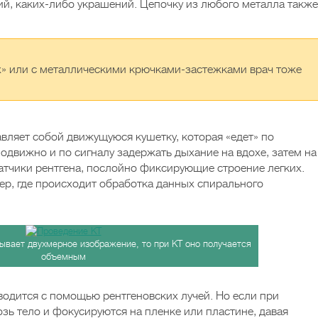
ий, каких-либо украшений. Цепочку из любого металла также
х» или с металлическими крючками-застежками врач тоже
вляет собой движущуюся кушетку, которая «едет» по
одвижно и по сигналу задержать дыхание на вдохе, затем на
атчики рентгена, послойно фиксирующие строение легких.
р, где происходит обработка данных спирального
ывает двухмерное изображение, то при КТ оно получается
объемным
водится с помощью рентгеновских лучей. Но если при
зь тело и фокусируются на пленке или пластине, давая