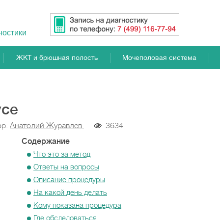
ностики
ЖКТ и брюшная полость
Мочеполовая система
усе
ор:
Анатолий Журавлев
3634
Содержание
Что это за метод
Ответы на вопросы
Описание процедуры
На какой день делать
Кому показана процедура
Где обследоваться