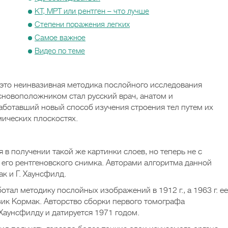
КТ, МРТ или рентген – что лучше
Степени поражения легких
Самое важное
Видео по теме
это неинвазивная методика послойного исследования
основоположником стал русский врач, анатом и
работавший новый способ изучения строения тел путем их
мических плоскостях.
в получении такой же картинки слоев, но теперь не с
 его рентгеновского снимка. Авторами алгоритма данной
к и Г. Хаунсфилд.
тал методику послойных изображений в 1912 г., а 1963 г. ее
ик Кормак. Авторство сборки первого томографа
аунсфилду и датируется 1971 годом.