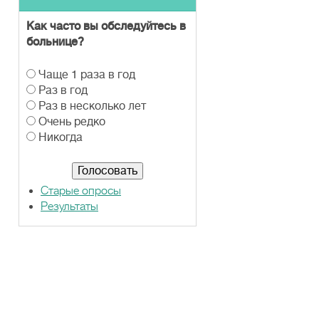
Как часто вы обследуйтесь в
больнице?
В
Чаще 1 раза в год
а
Раз в год
р
Раз в несколько лет
и
Очень редко
а
Никогда
н
т
ы
Старые опросы
Результаты