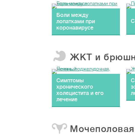
Боли между
С
лопатками при
коронавирусе
ЖКТ и брюшн
Симптомы
С
хронического
э
холецистита и его
л
лечение
Мочеполовая