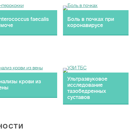
nterococcus faecalis
Боль в почках при
 моче
коронавирусе
Ультразвуковое
нализы крови из
исследование
ены
тазобедренных
суставов
ности