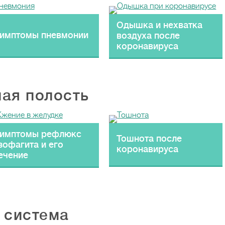
Одышка и нехватка
имптомы пневмонии
воздуха после
коронавируса
ая полость
имптомы рефлюкс
Тошнота после
зофагита и его
коронавируса
ечение
 система