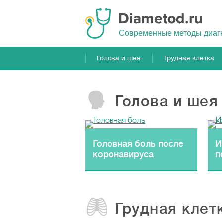
Cовременные методы диаг
Голова и шея
Грудная клетка
Голова и шея
Головная боль после
И
коронавируса
п
Грудная клет