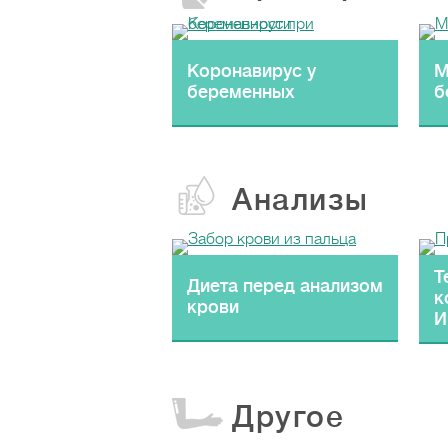
Коронавирус у
М
беременных
б
Анализы
Т
Диета перед анализом
к
крови
И
Другое