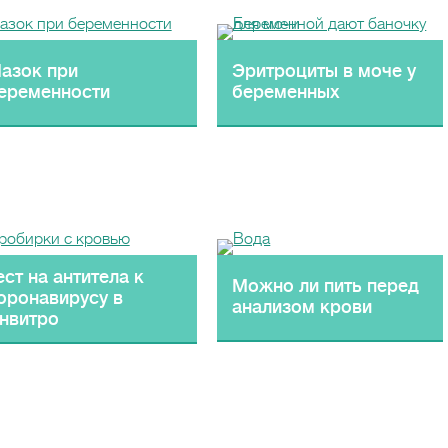
азок при
Эритроциты в моче у
еременности
беременных
ест на антитела к
Можно ли пить перед
оронавирусу в
анализом крови
нвитро