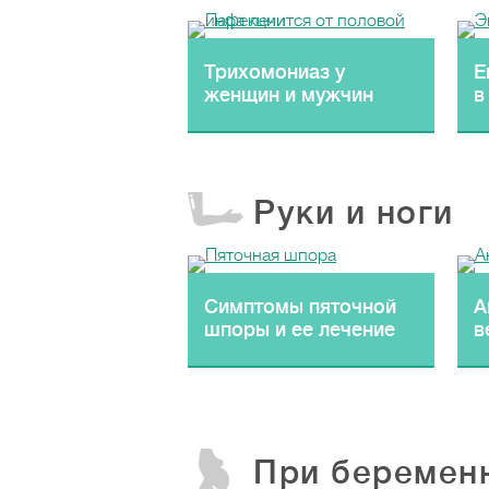
Трихомониаз у
E
женщин и мужчин
в
Руки и ноги
Симптомы пяточной
А
шпоры и ее лечение
в
При беремен