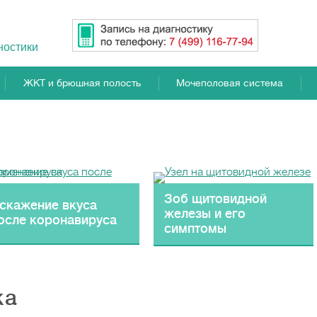
ностики
ЖКТ и брюшная полость
Мочеполовая система
Зоб щитовидной
скажение вкуса
железы и его
осле коронавируса
симптомы
ка