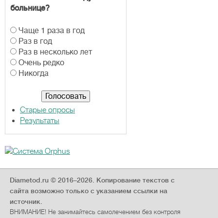
больнице?
В
Чаще 1 раза в год
а
Раз в год
р
Раз в несколько лет
и
Очень редко
а
Никогда
н
т
ы
Старые опросы
Результаты
Diametod.ru © 2016–2026.
Копирование текстов с
сайта возможно только с указанием ссылки на
источник.
ВНИМАНИЕ! Не занимайтесь самолечением без контроля