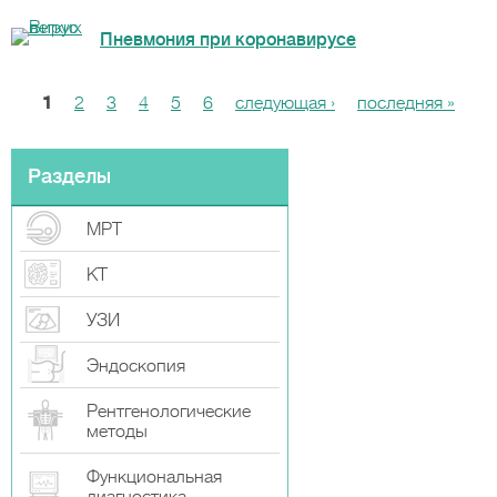
Пневмония при коронавирусе
1
2
3
4
5
6
следующая ›
последняя »
С
т
р
Разделы
а
МРТ
н
и
КТ
ц
УЗИ
ы
Эндоскопия
Рентгенологические
методы
Функциональная