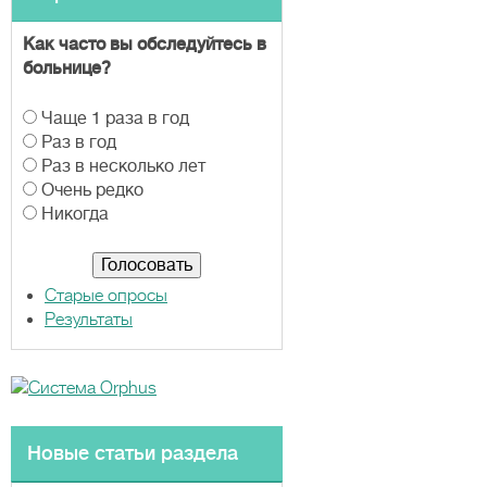
Как часто вы обследуйтесь в
больнице?
В
Чаще 1 раза в год
а
Раз в год
р
Раз в несколько лет
и
Очень редко
а
Никогда
н
т
ы
Старые опросы
Результаты
Новые статьи раздела