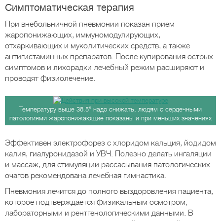
Симптоматическая терапия
При внебольничной пневмонии показан прием
жаропонижающих, иммуномодулирующих,
отхаркивающих и муколитических средств, а также
антигистаминных препаратов. После купирования острых
симптомов и лихорадки лечебный режим расширяют и
проводят физиолечение.
Температуру выше 38.5° надо снижать, людям с сердечными
патологиями жаропонижающие показаны и при меньших значениях
Эффективен электрофорез с хлоридом кальция, йодидом
калия, гиалуронидазой и УВЧ. Полезно делать ингаляции
и массаж, для стимуляции рассасывания патологических
очагов рекомендована лечебная гимнастика.
Пневмония лечится до полного выздоровления пациента,
которое подтверждается физикальным осмотром,
лабораторными и рентгенологическими данными. В