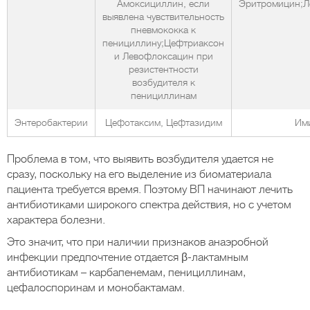
Амоксициллин, если
Эритромицин;
выявлена чувствительность
пневмококка к
пенициллину;Цефтриаксон
и Левофлоксацин при
резистентности
возбудителя к
пенициллинам
Энтеробактерии
Цефотаксим, Цефтазидим
Им
Проблема в том, что выявить возбудителя удается не
сразу, поскольку на его выделение из биоматериала
пациента требуется время. Поэтому ВП начинают лечить
антибиотиками широкого спектра действия, но с учетом
характера болезни.
Это значит, что при наличии признаков анаэробной
инфекции предпочтение отдается β-лактамным
антибиотикам – карбапенемам, пенициллинам,
цефалоспоринам и монобактамам.