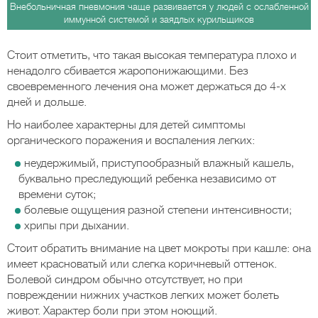
Внебольничная пневмония чаще развивается у людей с ослабленной
иммунной системой и заядлых курильщиков
Стоит отметить, что такая высокая температура плохо и
ненадолго сбивается жаропонижающими. Без
своевременного лечения она может держаться до 4-х
дней и дольше.
Но наиболее характерны для детей симптомы
органического поражения и воспаления легких:
неудержимый, приступообразный влажный кашель,
буквально преследующий ребенка независимо от
времени суток;
болевые ощущения разной степени интенсивности;
хрипы при дыхании.
Стоит обратить внимание на цвет мокроты при кашле: она
имеет красноватый или слегка коричневый оттенок.
Болевой синдром обычно отсутствует, но при
повреждении нижних участков легких может болеть
живот. Характер боли при этом ноющий.