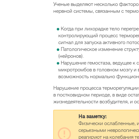
Ученые выделяют несколько факторо
нервной системы, связанным с терм
Когда при лихорадке тело перегре
контролирующий процесс терморегу
сигнал для запуска активного пото
Патологическое изменение структ
(нейронов).
Нарушение гемостаза, ведущее к
микротромбов в головном мозгу и 
возможность нормально функционир
Нарушение процесса терморегуляции 
в постковидном периоде, в виде ост
жизнедеятельности возбудителя, и 
На заметку:
Физически ослабленные, 
серьезными неврологичес
реагируют на колебания т