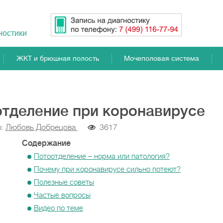
ностики
ЖКТ и брюшная полость
Мочеполовая система
тделение при коронавирусе
р:
Любовь Добрецова
3617
Содержание
Потоотделение – норма или патология?
Почему при коронавирусе сильно потеют?
Полезные советы
Частые вопросы
Видео по теме