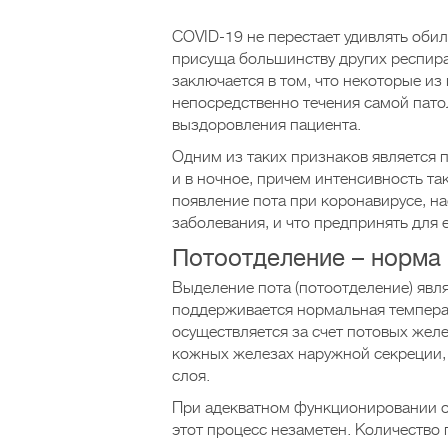
COVID-19 не перестает удивлять оби
присуща большинству других респир
заключается в том, что некоторые из
непосредственно течения самой пато
выздоровления пациента.
Одним из таких признаков является п
и в ночное, причем интенсивность та
появление пота при коронавирусе, н
заболевания, и что предпринять для
Потоотделение – норма 
Выделение пота (потоотделение) явл
поддерживается нормальная темпера
осуществляется за счет потовых жел
кожных железах наружной секреции,
слоя.
При адекватном функционировании о
этот процесс незаметен. Количество 