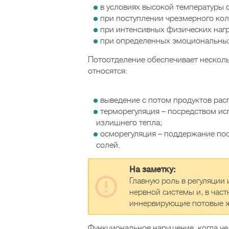
в условиях высокой температуры
при поступлении чрезмерного кол
при интенсивных физических нагр
при определенных эмоциональных с
Потоотделение обеспечивает нескол
относятся:
выведение с потом продуктов рас
терморегуляция – посредством ис
излишнего тепла;
осморегуляция – поддержание пос
солей.
На заметку:
Главную роль в регуляции
нервной системы и, в час
иннервирующие потовые 
Функциональное нарушение, когда чел