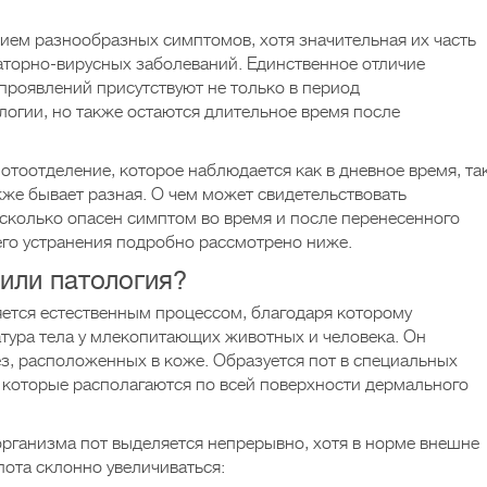
лием разнообразных симптомов, хотя значительная их часть
аторно-вирусных заболеваний. Единственное отличие
 проявлений присутствуют не только в период
логии, но также остаются длительное время после
отоотделение, которое наблюдается как в дневное время, та
кже бывает разная. О чем может свидетельствовать
асколько опасен симптом во время и после перенесенного
 его устранения подробно рассмотрено ниже.
или патология?
яется естественным процессом, благодаря которому
тура тела у млекопитающих животных и человека. Он
ез, расположенных в коже. Образуется пот в специальных
 которые располагаются по всей поверхности дермального
рганизма пот выделяется непрерывно, хотя в норме внешне
пота склонно увеличиваться: