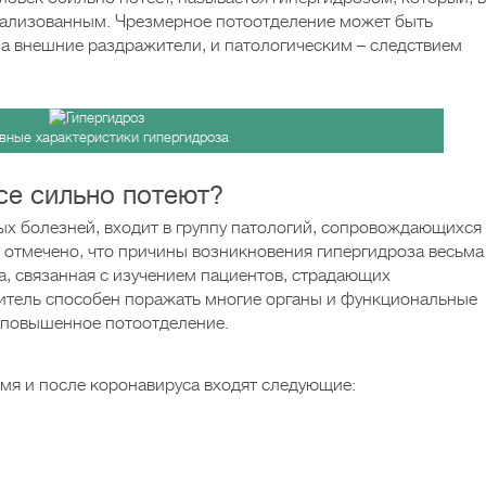
кализованным. Чрезмерное потоотделение может быть
на внешние раздражители, и патологическим – следствием
вные характеристики гипергидроза
се сильно потеют?
ых болезней, входит в группу патологий, сопровождающихся
отмечено, что причины возникновения гипергидроза весьма
, связанная с изучением пациентов, страдающих
дитель способен поражать многие органы и функциональные
т повышенное потоотделение.
емя и после коронавируса входят следующие: