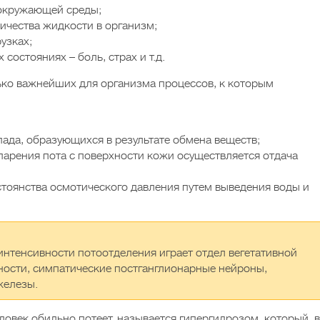
 окружающей среды;
ичества жидкости в организм;
узках;
остояниях – боль, страх и т.д.
ько важнейших для организма процессов, к которым
пада, образующихся в результате обмена веществ;
парения пота с поверхности кожи осуществляется отдача
тоянства осмотического давления путем выведения воды и
 интенсивности потоотделения играет отдел вегетативной
тности, симпатические постганглионарные нейроны,
железы.
овек обильно потеет, называется гипергидрозом, который, в