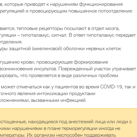
в, которые приводят к нарушениям функционирования
орегуляцией и провоцирующим повышенное потоотделение:
вается, тепловые рецепторы посылают в отдел мозга,
ляции – гипоталамус, сигнал. В ответ гипоталамус передает
отделения.
уры защитной (миелиновой) оболочки нервных клеток
 сгущению крови, провоцирующее формирование
возникновение инсультов. Поврежденный участок утрачивает
овать, что проявляется в виде различных проблем.
может отмечаться как у пациентов во время COVID-19, так и
аточного явления интоксикации продуктами
осложнениями, вызванными инфекцией.
истощенные, находящиеся под анестезией лица или люди с
кими нарушениями в плане терморегуляции иногда не
емпературы. Их организм неспособен поддерживать