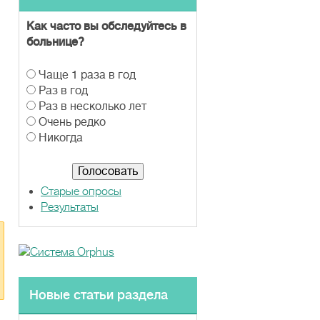
Как часто вы обследуйтесь в
больнице?
В
Чаще 1 раза в год
а
Раз в год
р
Раз в несколько лет
и
Очень редко
а
Никогда
н
т
ы
Старые опросы
Результаты
Новые статьи раздела