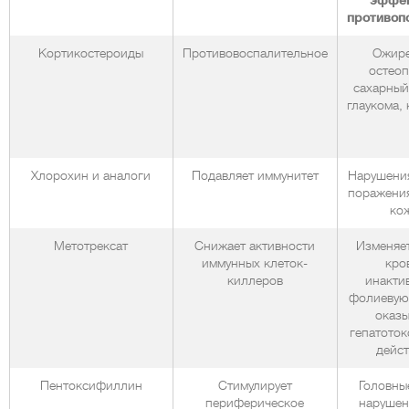
эффек
противоп
Кортикостероиды
Противовоспалительное
Ожире
остеоп
сахарный
глаукома, 
Хлорохин и аналоги
Подавляет иммунитет
Нарушения
поражения
ко
Метотрексат
Снижает активности
Изменяет
иммунных клеток-
кро
киллеров
инакти
фолиевую 
оказы
гепатоток
дейст
Пентоксифиллин
Стимулирует
Головны
периферическое
нарушен