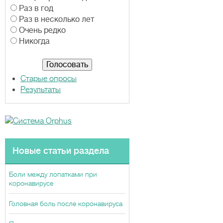
а
Раз в год
р
Раз в несколько лет
и
Очень редко
а
Никогда
н
т
ы
Старые опросы
Результаты
Новые статьи раздела
Боли между лопатками при
коронавирусе
Головная боль после коронавируса