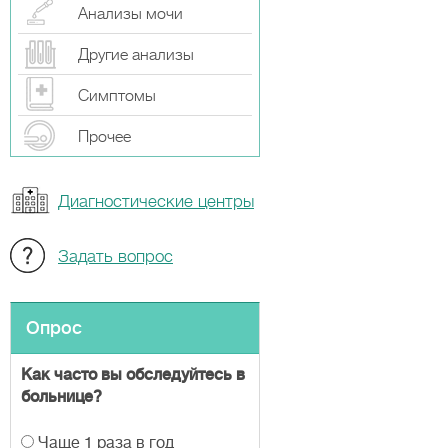
Анализы мочи
Другие анализы
Симптомы
Прочeе
Диагностические центры
Задать вопрос
Опрос
Как часто вы обследуйтесь в
больнице?
В
Чаще 1 раза в год