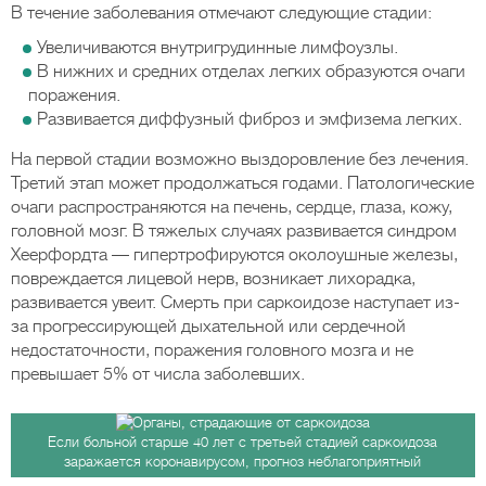
В течение заболевания отмечают следующие стадии:
Увеличиваются внутригрудинные лимфоузлы.
В нижних и средних отделах легких образуются очаги
поражения.
Развивается диффузный фиброз и эмфизема легких.
На первой стадии возможно выздоровление без лечения.
Третий этап может продолжаться годами. Патологические
очаги распространяются на печень, сердце, глаза, кожу,
головной мозг. В тяжелых случаях развивается синдром
Хеерфордта — гипертрофируются околоушные железы,
повреждается лицевой нерв, возникает лихорадка,
развивается увеит. Смерть при саркоидозе наступает из-
за прогрессирующей дыхательной или сердечной
недостаточности, поражения головного мозга и не
превышает 5% от числа заболевших.
Если больной старше 40 лет с третьей стадией саркоидоза
заражается коронавирусом, прогноз неблагоприятный