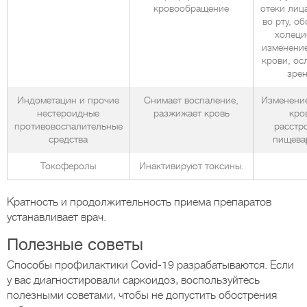
кровообращение
отеки лица
во рту, о
холеци
изменение
крови, ос
зрен
Индометацин и прочие
Снимает воспаление,
Изменение
нестероидные
разжижает кровь
кро
противовоспалительные
расстр
средства
пищева
Токоферолы
Инактивируют токсины.
Кратность и продолжительность приема препаратов
устанавливает врач.
Полезные советы
Способы профилактики Covid-19 разрабатываются. Если
у вас диагностировали саркоидоз, воспользуйтесь
полезными советами, чтобы не допустить обострения