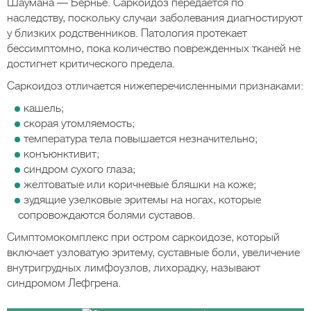
Шаумана — Бернье. Саркоидоз передается по
наследству, поскольку случаи заболевания диагностируют
у близких родственников. Патология протекает
бессимптомно, пока количество поврежденных тканей не
достигнет критического предела.
Саркоидоз отличается нижеперечисленными признаками:
кашель;
скорая утомляемость;
температура тела повышается незначительно;
конъюнктивит;
синдром сухого глаза;
желтоватые или коричневые бляшки на коже;
зудящие узелковые эритемы на ногах, которые
сопровождаются болями суставов.
Симптомокомплекс при остром саркоидозе, который
включает узловатую эритему, суставные боли, увеличение
внутригрудных лимфоузлов, лихорадку, называют
синдромом Лефгрена.