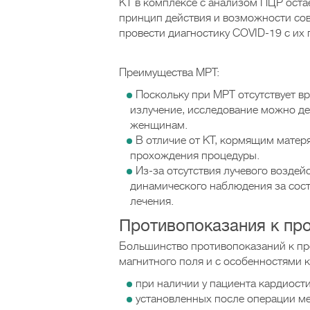
КТ в комплексе с анализом ПЦР оста
принцип действия и возможности сов
провести диагностику COVID-19 с их
Преимущества МРТ:
Поскольку при МРТ отсутствует в
излучение, исследование можно д
женщинам.
В отличие от КТ, кормящим матер
прохождения процедуры.
Из-за отсутствия лучевого возде
динамического наблюдения за сос
лечения.
Противопоказания к пр
Большинство противопоказаний к пр
магнитного поля и с особенностями 
при наличии у пациента кардиост
установленных после операции ме