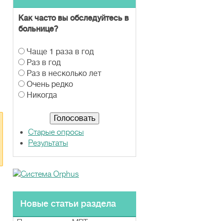
Как часто вы обследуйтесь в
больнице?
В
Чаще 1 раза в год
а
Раз в год
р
Раз в несколько лет
и
Очень редко
а
Никогда
н
т
ы
Старые опросы
Результаты
Новые статьи раздела