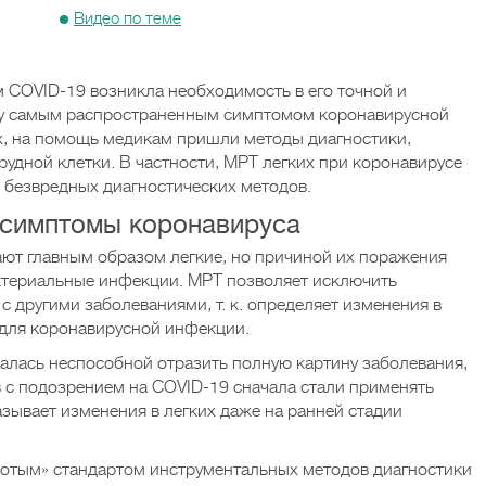
Видео по теме
 COVID-19 возникла необходимость в его точной и
ку самым распространенным симптомом коронавирусной
х, на помощь медикам пришли методы диагностики,
рудной клетки. В частности, МРТ легких при коронавирусе
 безвредных диагностических методов.
 симптомы коронавируса
дают главным образом легкие, но причиной их поражения
актериальные инфекции. МРТ позволяет исключить
с другими заболеваниями, т. к. определяет изменения в
 для коронавирусной инфекции.
алась неспособной отразить полную картину заболевания,
 с подозрением на COVID-19 сначала стали применять
ывает изменения в легких даже на ранней стадии
лотым» стандартом инструментальных методов диагностики