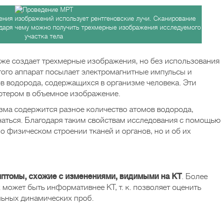
ния изображений использует рентгеновские лучи. Сканирование
одаря чему можно получить трехмерные изображения исследуемого
участка тела
же создает трехмерные изображения, но без использования
ого аппарат посылает электромагнитные импульсы и
ов водорода, содержащихся в организме человека. Эти
ютером в объемное изображение.
изма содержится разное количество атомов водорода,
ичаться. Благодаря таким свойствам исследования с помощью
 физическом строении тканей и органов, но и об их
мптомы, схожие с изменениями, видимыми на КТ
. Более
х может быть информативнее КТ, т. к. позволяет оценить
льных динамических проб.