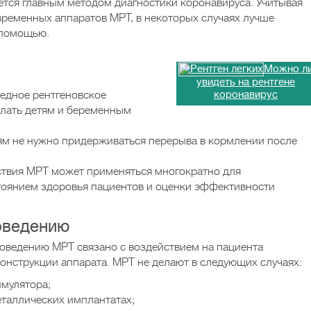
ется главным методом диагностики коронавируса. Учитывая
ременных аппаратов МРТ, в некоторых случаях лучше
 помощью.
Можно л
увидеть на рентгене
редное рентгеновское
коронавирус
елать детям и беременным
ям не нужно придерживаться перерыва в кормлении после
йствия МРТ может применяться многократно для
тоянием здоровья пациентов и оценки эффективности
оведению
оведению МРТ связано с воздействием на пациента
конструкции аппарата. МРТ не делают в следующих случаях:
имулятора;
таллических имплантатах;