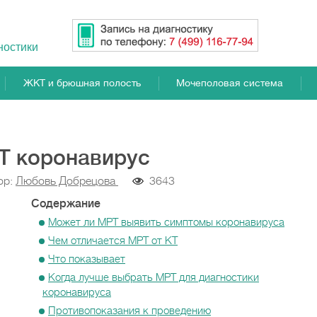
ностики
ЖКТ и брюшная полость
Мочеполовая система
Т коронавирус
ор:
Любовь Добрецова
3643
Содержание
Может ли МРТ выявить симптомы коронавируса
Чем отличается МРТ от КТ
Что показывает
Когда лучше выбрать МРТ для диагностики
коронавируса
Противопоказания к проведению