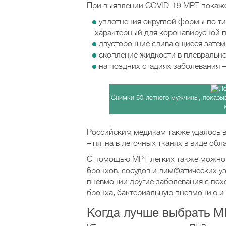
При выявлении COVID-19 МРТ покажет
уплотнения округлой формы по тип
характерный для коронавирусной п
двусторонние сливающиеся затемн
скопление жидкости в плеврально
на поздних стадиях заболевания 
Снимки 50-летнего мужчины, показы
Российским медикам также удалось в
– пятна в легочных тканях в виде обл
С помощью МРТ легких также можно у
бронхов, сосудов и лимфатических уз
пневмонии другие заболевания с пох
бронха, бактериальную пневмонию и т
Когда лучше выбрать М