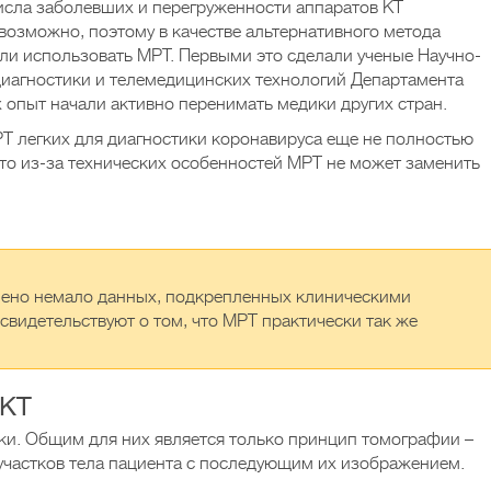
числа заболевших и перегруженности аппаратов КТ
возможно, поэтому в качестве альтернативного метода
ли использовать МРТ. Первыми это сделали ученые Научно-
диагностики и телемедицинских технологий Департамента
 опыт начали активно перенимать медики других стран.
Т легких для диагностики коронавируса еще не полностью
что из-за технических особенностей МРТ не может заменить
лено немало данных, подкрепленных клиническими
свидетельствуют о том, что МРТ практически так же
 КТ
ки. Общим для них является только принцип томографии –
участков тела пациента с последующим их изображением.