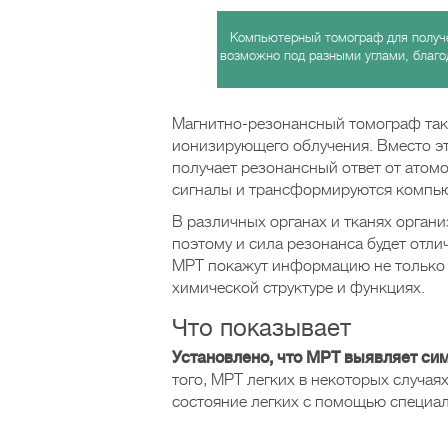
Компьютерный томограф для получе
возможно под разными углами, благ
Магнитно-резонансный томограф так
ионизирующего облучения. Вместо эт
получает резонансный ответ от атом
сигналы и трансформируются компь
В различных органах и тканях орган
поэтому и сила резонанса будет отл
МРТ покажут информацию не только о
химической структуре и функциях.
Что показывает
Установлено, что МРТ выявляет си
того, МРТ легких в некоторых случая
состояние легких с помощью специа