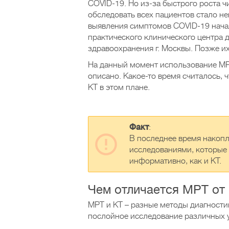
COVID-19. Но из-за быстрого роста 
обследовать всех пациентов стало не
выявления симптомов COVID-19 нача
практического клинического центра 
здравоохранения г. Москвы. Позже их
На данный момент использование МР
описано. Какое-то время считалось, 
КТ в этом плане.
Факт
:
В последнее время накоп
исследованиями, которые 
информативно, как и КТ.
Чем отличается МРТ от
МРТ и КТ – разные методы диагности
послойное исследование различных 