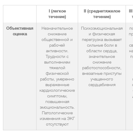
I (легкое
II (среднетяжелое
II
течение)
течение)
Объективная
Незначительное
Психоэмоциональная
п
оценка
снижение
и физическая
п
общественной и
перегрузка вызывает
рабочей
сильные боли в
с
активности.
области сердца,
н
Трудности с
значительное
п
выполнением
снижение
тяжелой
работоспособности,
физической
внезапные приступы
работы, умеренно
учащенного
выраженные
сердцебиения
кардиологические
симптомы,
повышенная
эмоциональность.
Патологические
изменения на ЭКГ
отсутствуют