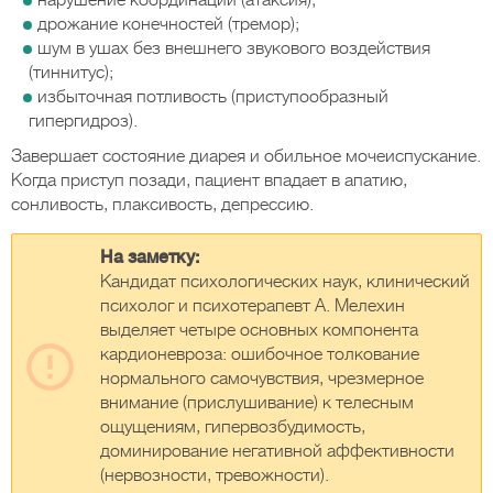
нарушение координации (атаксия);
дрожание конечностей (тремор);
шум в ушах без внешнего звукового воздействия
(тиннитус);
избыточная потливость (приступообразный
гипергидроз).
Завершает состояние диарея и обильное мочеиспускание.
Когда приступ позади, пациент впадает в апатию,
сонливость, плаксивость, депрессию.
На заметку:
Кандидат психологических наук, клинический
психолог и психотерапевт А. Мелехин
выделяет четыре основных компонента
кардионевроза: ошибочное толкование
нормального самочувствия, чрезмерное
внимание (прислушивание) к телесным
ощущениям, гипервозбудимость,
доминирование негативной аффективности
(нервозности, тревожности).