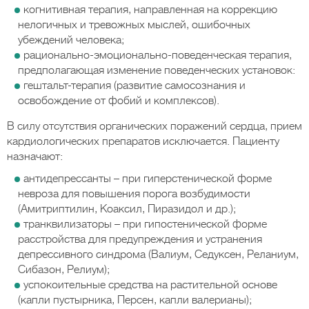
когнитивная терапия, направленная на коррекцию
нелогичных и тревожных мыслей, ошибочных
убеждений человека;
рационально-эмоционально-поведенческая терапия,
предполагающая изменение поведенческих установок:
гештальт-терапия (развитие самосознания и
освобождение от фобий и комплексов).
В силу отсутствия органических поражений сердца, прием
кардиологических препаратов исключается. Пациенту
назначают:
антидепрессанты – при гиперстенической форме
невроза для повышения порога возбудимости
(Амитриптилин, Коаксил, Пиразидол и др.);
транквилизаторы – при гипостенической форме
расстройства для предупреждения и устранения
депрессивного синдрома (Валиум, Седуксен, Реланиум,
Сибазон, Релиум);
успокоительные средства на растительной основе
(капли пустырника, Персен, капли валерианы);