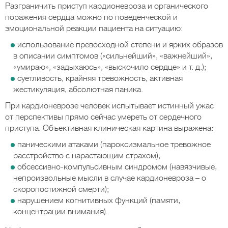
Разграничить приступ кардионевроза и органического
поражения сердца можно по поведенческой и
эмоциональной реакции пациента на ситуацию:
использование превосходной степени и ярких образов
в описании симптомов («сильнейший», «важнейший»,
«умираю», «задыхаюсь», «выскочило сердце» и т. д.);
суетливость, крайняя тревожность, активная
жестикуляция, абсолютная паника.
При кардионеврозе человек испытывает истинный ужас
от перспективы прямо сейчас умереть от сердечного
приступа. Объективная клиническая картина выражена:
паническими атаками (пароксизмальное тревожное
расстройство с нарастающим страхом);
обсессивно-компульсивным синдромом (навязчивые,
непроизвольные мысли в случае кардионевроза – о
скоропостижной смерти);
нарушением когнитивных функций (памяти,
концентрации внимания).