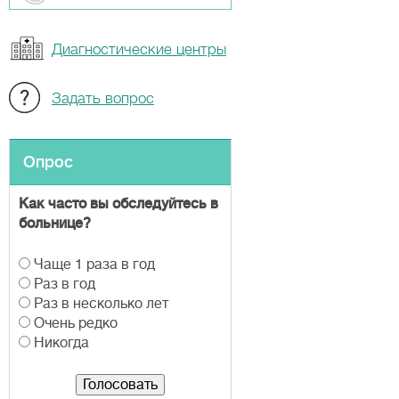
Диагностические центры
Задать вопрос
Опрос
Как часто вы обследуйтесь в
больнице?
В
Чаще 1 раза в год
а
Раз в год
р
Раз в несколько лет
и
Очень редко
а
Никогда
н
т