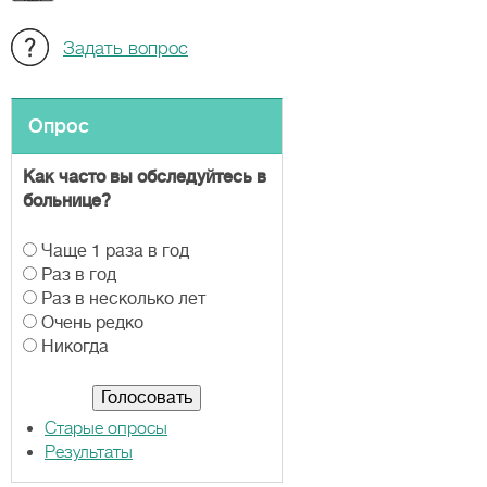
Задать вопрос
Опрос
Как часто вы обследуйтесь в
больнице?
В
Чаще 1 раза в год
а
Раз в год
р
Раз в несколько лет
и
Очень редко
а
Никогда
н
т
ы
Старые опросы
Результаты