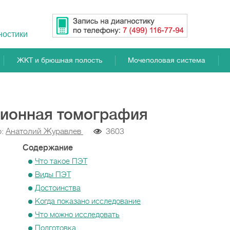
ностики
ЖКТ и брюшная полость
Мочеполовая система
ионная томография
р:
Анатолий Журавлев
3603
Содержание
Что такое ПЭТ
Виды ПЭТ
Достоинства
Когда показано исследование
Что можно исследовать
Подготовка