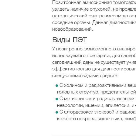
Позитронная эмиссионная томографи
увидеть наличие опухолей, не проя
патологический очаг размером до со
соседние органы. Данная диагностик
новообразований.
Виды ПЭТ
У позитронно-эмиссионного сканиров
используемого препарата, для своео
сегодняшний день не существует уни
эффективностью для диагностирован
следующими видами средств:
С холином и радиоактивными вещ
головных структур, предстательно
С метионином и радиоактивными 
неврологии, ишемии, эпилепсии, и
С фтордезоксиглюкозой и радиоа
кожного покрова, кишечника, лим