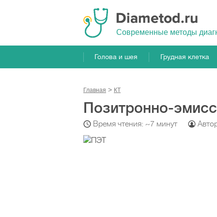
Cовременные методы диаг
Голова и шея
Грудная клетка
Главная
КТ
Позитронно-эмисс
Время чтения: ~7 минут
Авто