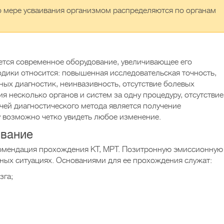
 мере усваивания организмом распределяются по органам
ется современное оборудование, увеличивающее его
одики относится: повышенная исследовательская точность,
ых диагностик, неинвазивность, отсутствие болевых
 несколько органов и систем за одну процедуру, отсутствие
чей диагностического метода является получение
у возможно четко увидеть любое изменение.
ование
комендация прохождения КТ, МРТ. Позитронную эмиссионную
ных ситуациях. Основаниями для ее прохождения служат:
зга;