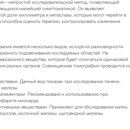
я – непростой исследовательский метод, позволяющий
вляющихся малейшей симптоматикой. Он выявляет
той доли миллиметра и метастазы, которые могут перейти в
а способна оценить терапию, контролировать изменения
ания имеется несколько видов, исходя из разновидности
бразного подсвечивания исследуемых областей. На
версального вещества, которое будет отличаться одинаковой
ия разных органов. Совмещенная томография проводится с
ествами. Данный вид показан при исследовании печени,
й железы.
элементами. Рекомендовано к использованию при
нфаркте миокарда.
ктивными веществами. Применяют для обследования матки,
фоузлов, молочной железы, щитовидной железы.