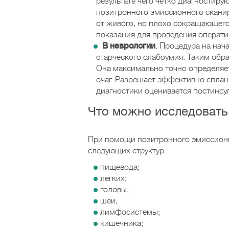
результате чего четко диагностир
позитронного эмиссионного скани
от живого, но плохо сокращающего
показания для проведения операти
В неврологии
. Процедура на нач
старческого слабоумия. Таким обр
Она максимально точно определяет
очаг. Разрешает эффективно спла
диагностики оценивается постинсу
Что можно исследовать
При помощи позитронного эмиссион
следующих структур:
пищевода;
легких;
головы;
шеи;
лимфосистемы;
кишечника;