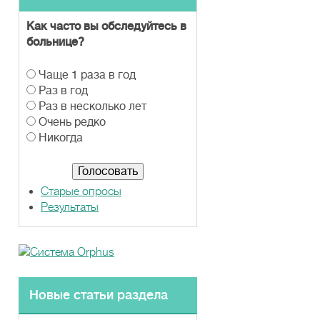
Как часто вы обследуйтесь в
больнице?
В
Чаще 1 раза в год
а
Раз в год
р
Раз в несколько лет
и
Очень редко
а
Никогда
н
т
ы
Старые опросы
Результаты
Новые статьи раздела