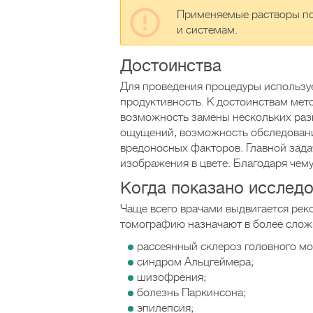
Применяемые растворы по
и системам.
Достоинства
Для проведения процедуры использу
продуктивность. К достоинствам мет
возможность замены нескольких разн
ощущений, возможность обследования
вредоносных факторов. Главной зада
изображения в цвете. Благодаря чем
Когда показано исслед
Чаще всего врачами выдвигается ре
томографию назначают в более слож
рассеянный склероз головного мо
синдром Альцгеймера;
шизофрения;
болезнь Паркинсона;
эпилепсия;