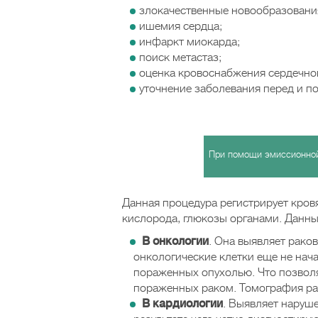
злокачественные новообразования 
ишемия сердца;
инфаркт миокарда;
поиск метастаз;
оценка кровоснабжения сердечн
уточнение заболевания перед и п
При помощи эмиссионной
Данная процедура регистрирует кровя
кислорода, глюкозы органами. Данны
В онкологии
. Она выявляет рако
онкологические клетки еще не нача
пораженных опухолью. Что позвол
пораженных раком. Томография ра
В кардиологии
. Выявляет наруш