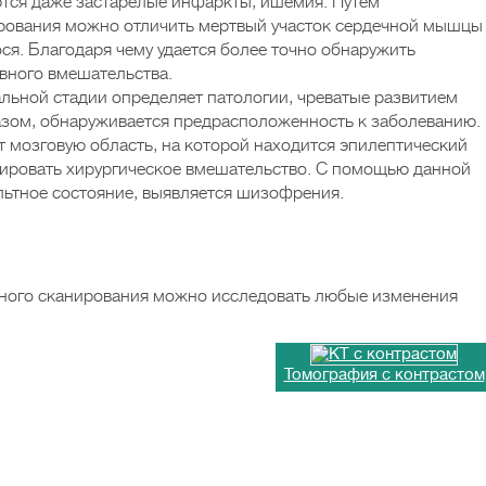
уются даже застарелые инфаркты, ишемия. Путем
рования можно отличить мертвый участок сердечной мышцы
ся. Благодаря чему удается более точно обнаружить
вного вмешательства.
альной стадии определяет патологии, чреватые развитием
азом, обнаруживается предрасположенность к заболеванию.
 мозговую область, на которой находится эпилептический
нировать хирургическое вмешательство. С помощью данной
льтное состояние, выявляется шизофрения.
ного сканирования можно исследовать любые изменения
Томография с контрастом