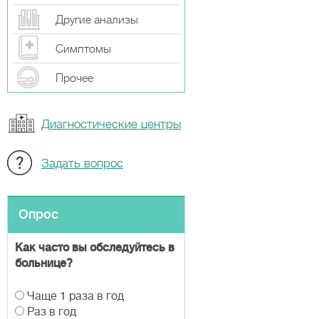
Другие анализы
Симптомы
Прочeе
Диагностические центры
Задать вопрос
Опрос
Как часто вы обследуйтесь в
больнице?
В
Чаще 1 раза в год
а
Раз в год