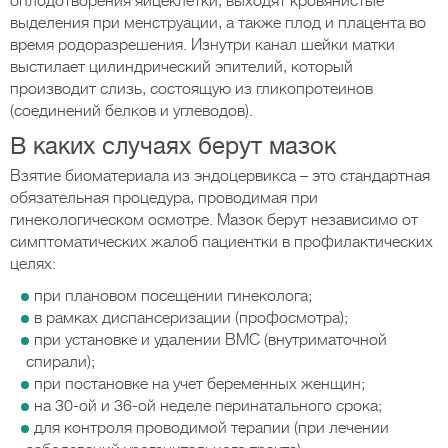
оплодотворения яйцеклетки, выходят кровянистые
выделения при менструации, а также плод и плацента во
время родоразрешения. Изнутри канал шейки матки
выстилает цилиндрический эпителий, который
производит слизь, состоящую из гликопротеинов
(соединений белков и углеводов).
В каких случаях берут мазок
Взятие биоматериала из эндоцервикса – это стандартная
обязательная процедура, проводимая при
гинекологическом осмотре. Мазок берут независимо от
симптоматических жалоб пациентки в профилактических
целях:
при плановом посещении гинеколога;
в рамках диспансеризации (профосмотра);
при установке и удалении ВМС (внутриматочной
спирали);
при постановке на учет беременных женщин;
на 30-ой и 36-ой неделе перинатального срока;
для контроля проводимой терапии (при лечении