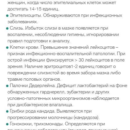
женщин, когда число эпителиальных клеток может
достигать 14-15 единиц.
Эпителиоциты. Обнаруживаются при инфекционных
заболеваниях.
Слизь. Избыток слизи в мазке появляется при
воспалении, несоблюдении гигиены, игнорировании
правил подготовки к анализу.
Клетки крови. Превышение значений лейкоцитов –
признак инфекционно-воспалительной патологии. При
острой инфекции фиксируется > 30 лейкоцитов в поле
зрения. Наличие эритроцитов1-2 единиц говорит о
повреждении слизистой во время забора мазка либо
травме половых органов.
Палочки Дедерлейна. Дефицит лактобактерий на фоне
обнаруженных гарднерелл, эубактерии и других
условно-патогенных микроорганизмов наблюдается
при дисбактериозе влагалища.
Грибки рода кандида. Выявляются при
прогрессировании молочницы (кандидоза).
Гонококки, трихомонады. Определяются при