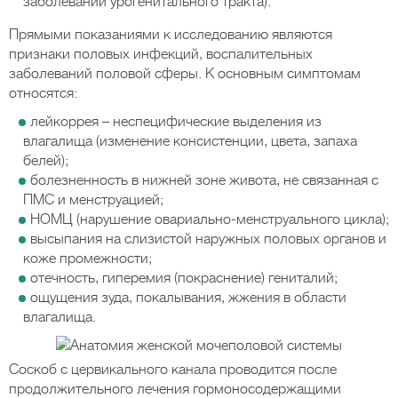
заболеваний урогенитального тракта).
Прямыми показаниями к исследованию являются
признаки половых инфекций, воспалительных
заболеваний половой сферы. К основным симптомам
относятся:
лейкоррея – неспецифические выделения из
влагалища (изменение консистенции, цвета, запаха
белей);
болезненность в нижней зоне живота, не связанная с
ПМС и менструацией;
НОМЦ (нарушение овариально-менструального цикла);
высыпания на слизистой наружных половых органов и
коже промежности;
отечность, гиперемия (покраснение) гениталий;
ощущения зуда, покалывания, жжения в области
влагалища.
Соскоб с цервикального канала проводится после
продолжительного лечения гормоносодержащими