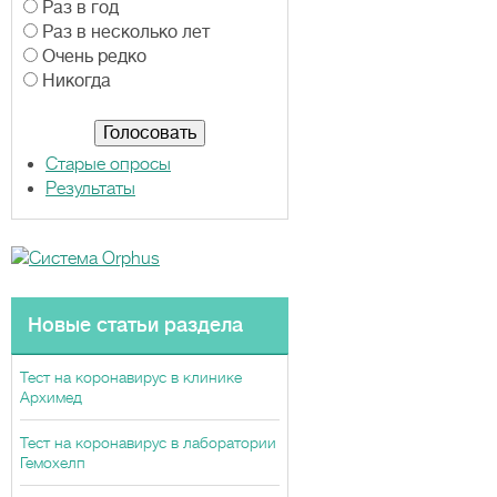
а
Раз в год
р
Раз в несколько лет
и
Очень редко
а
Никогда
н
т
ы
Старые опросы
Результаты
Новые статьи раздела
Тест на коронавирус в клинике
Архимед
Тест на коронавирус в лаборатории
Гемохелп