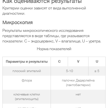
Как оцениваются результаты
Критерии оценки зависят от вида выполненной
диагностики.
Микроскопия
Результаты микроскопического исследования
представляются в виде таблицы, где указываются
показатели: C – эндоцервикс, V – влагалище, U – уретра.
Норма показателей
Параметры и результаты
C
V
U
плоский эпителий
5-10
≤ 5
флора
палочки Дедерлейна
(лактобактерии)
ключевые клетки
нет
(эпителиоциты)