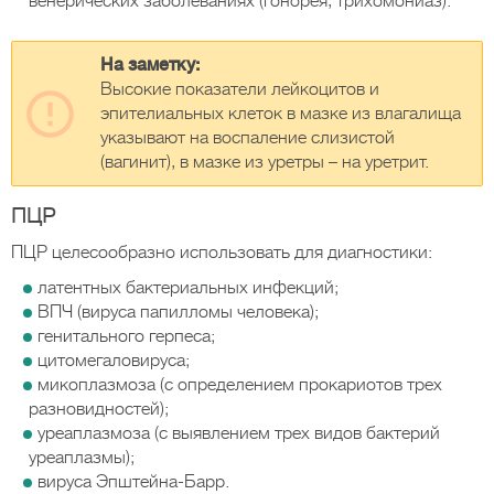
венерических заболеваниях (гонорея, трихомониаз).
На заметку:
Высокие показатели лейкоцитов и
эпителиальных клеток в мазке из влагалища
указывают на воспаление слизистой
(вагинит), в мазке из уретры – на уретрит.
ПЦР
ПЦР целесообразно использовать для диагностики:
латентных бактериальных инфекций;
ВПЧ (вируса папилломы человека);
генитального герпеса;
цитомегаловируса;
микоплазмоза (с определением прокариотов трех
разновидностей);
уреаплазмоза (с выявлением трех видов бактерий
уреаплазмы);
вируса Эпштейна-Барр.