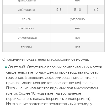
эритроциты
нет
лейкоциты
5-8
5-10
≤ 5
слизь
умеренно
гонококки
нет
трихомонады
нет
грибки
нет
Отклонение показателей микроскопии от нормы:
Эпителий. Отсутствие плоских эпителиальных клеток
свидетельствует о нарушении производства половых
гормонов. Выявление деформированного эпителия –
признак малигнизации (озлокачествления) тканей.
Превышение количества видимых под микроскопом
клеток (более 10) указывает на воспаление
цервикального канала (цервицит, эндоцервицит).
Исключение составляет перинатальный период у