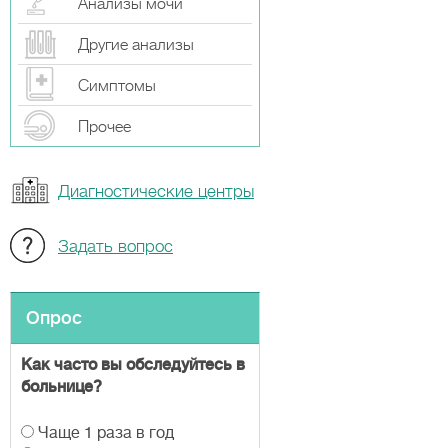
Анализы мочи
Другие анализы
Симптомы
Прочeе
Диагностические центры
Задать вопрос
Опрос
Как часто вы обследуйтесь в
больнице?
В
Чаще 1 раза в год