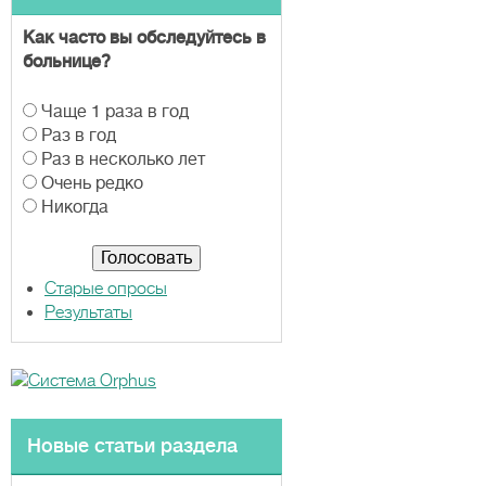
Как часто вы обследуйтесь в
больнице?
В
Чаще 1 раза в год
а
Раз в год
р
Раз в несколько лет
и
Очень редко
а
Никогда
н
т
ы
Старые опросы
Результаты
Новые статьи раздела