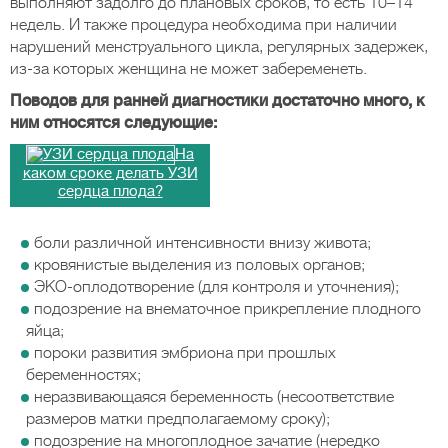
выполняют задолго до плановых сроков, то есть 10–14
недель. И также процедура необходима при наличии
нарушений менструального цикла, регулярных задержек,
из-за которых женщина не может забеременеть.
Поводов для ранней диагностики достаточно много, к
ним относятся следующие:
На
каком сроке делать УЗИ
сердца плода?
боли различной интенсивности внизу живота;
кровянистые выделения из половых органов;
ЭКО-оплодотворение (для контроля и уточнения);
подозрение на внематочное прикрепление плодного
яйца;
пороки развития эмбриона при прошлых
беременностях;
неразвивающаяся беременность (несоответствие
размеров матки предполагаемому сроку);
подозрение на многоплодное зачатие (нередко