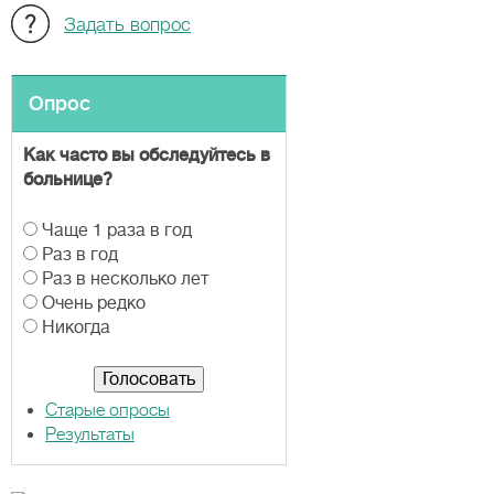
Задать вопрос
Опрос
Как часто вы обследуйтесь в
больнице?
В
Чаще 1 раза в год
а
Раз в год
р
Раз в несколько лет
и
Очень редко
а
Никогда
н
т
ы
Старые опросы
Результаты