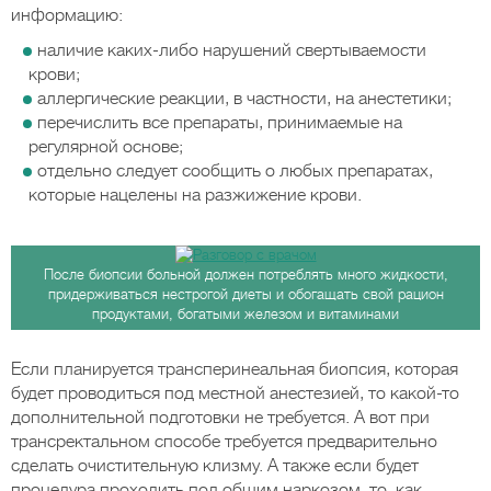
информацию:
наличие каких-либо нарушений свертываемости
крови;
аллергические реакции, в частности, на анестетики;
перечислить все препараты, принимаемые на
регулярной основе;
отдельно следует сообщить о любых препаратах,
которые нацелены на разжижение крови.
После биопсии больной должен потреблять много жидкости,
придерживаться нестрогой диеты и обогащать свой рацион
продуктами, богатыми железом и витаминами
Если планируется трансперинеальная биопсия, которая
будет проводиться под местной анестезией, то какой-то
дополнительной подготовки не требуется. А вот при
трансректальном способе требуется предварительно
сделать очистительную клизму. А также если будет
процедура проходить под общим наркозом, то, как