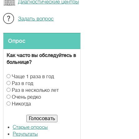
Диагностические центры
Задать вопрос
Опрос
Как часто вы обследуйтесь в
больнице?
В
Чаще 1 раза в год
а
Раз в год
р
Раз в несколько лет
и
Очень редко
а
Никогда
н
т
ы
Старые опросы
Результаты