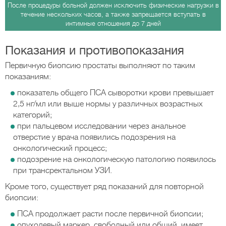
После процедуры больной должен исключить физические нагрузки в
течение нескольких часов, а также запрещается вступать в
интимные отношения до 7 дней
Показания и противопоказания
Первичную биопсию простаты выполняют по таким
показаниям:
показатель общего ПСА сыворотки крови превышает
2,5 нг/мл или выше нормы у различных возрастных
категорий;
при пальцевом исследовании через анальное
отверстие у врача появились подозрения на
онкологический процесс;
подозрение на онкологическую патологию появилось
при трансректальном УЗИ.
Кроме того, существует ряд показаний для повторной
биопсии:
ПСА продолжает расти после первичной биопсии;
опухолевый маркер, свободный или общий, имеет