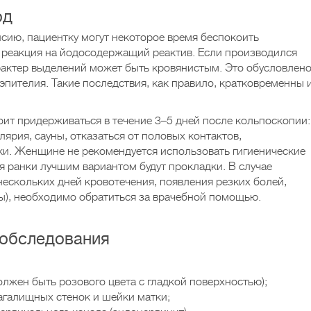
од
сию, пациентку могут некоторое время беспокоить
к реакция на йодосодержащий реактив. Если производился
рактер выделений может быть кровянистым. Это обусловлен
пителия. Такие последствия, как правило, кратковременны 
ит придерживаться в течение 3–5 дней после кольпоскопии:
лярия, сауны, отказаться от половых контактов,
ки. Женщине не рекомендуется использовать гигиенические
 ранки лучшим вариантом будут прокладки. В случае
скольких дней кровотечения, появления резких болей,
ы), необходимо обратиться за врачебной помощью.
 обследования
олжен быть розового цвета с гладкой поверхностью);
агалищных стенок и шейки матки;