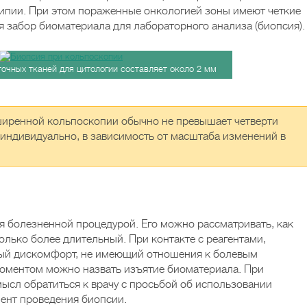
типии. При этом пораженные онкологией зоны имеют четкие
 забор биоматериала для лабораторного анализа (биопсия).
очных тканей для цитологии составляет около 2 мм
иренной кольпоскопии обычно не превышает четверти
 индивидуально, в зависимость от масштаба изменений в
я болезненной процедурой. Его можно рассматривать, как
олько более длительный. При контакте с реагентами,
ый дискомфорт, не имеющий отношения к болевым
оментом можно назвать изъятие биоматериала. При
ысл обратиться к врачу с просьбой об использовании
мент проведения биопсии.