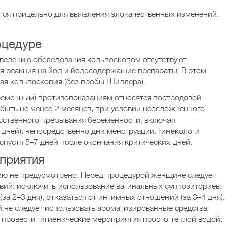
тся прицельно для выявления злокачественных изменений.
оцедуре
ведению обследования кольпоскопом отсутствуют.
я реакция на йод и йодосодержащие препараты. В этом
ая кольпоскопия (без пробы Шиллера).
ременным) противопоказаниям относятся постродовой
быть не менее 2 месяцев, при условии неосложненного
сственного прерывания беременности, включая
 дней), непосредственно дни менструации. Гинекологи
спустя 5–7 дней после окончания критических дней.
приятия
ию не предусмотрено. Перед процедурой женщине следует
вий: исключить использование вагинальных суппозиториев,
за 2–3 дня), отказаться от интимных отношений (за 3–4 дня).
 не следует использовать ароматизированные средства
 провести гигиенические мероприятия просто теплой водой.