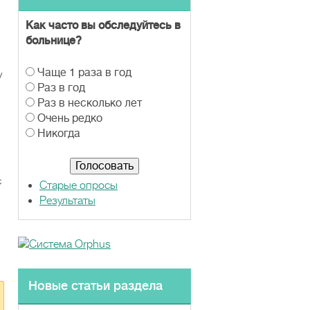
Как часто вы обследуйтесь в
больнице?
В
Чаще 1 раза в год
у
а
Раз в год
р
Раз в несколько лет
и
Очень редко
а
Никогда
н
т
ы
с
Старые опросы
Результаты
Новые статьи раздела