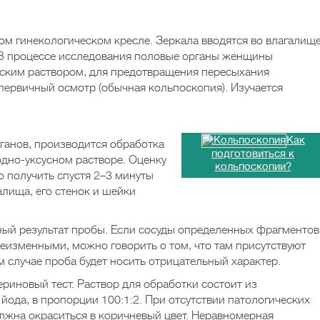
м гинекологическом кресле. Зеркала вводятся во влагалищ
. В процессе исследования половые органы женщины
ским раствором, для предотвращения пересыхания
 первичный осмотр (обычная кольпоскопия). Изучается
Как
ганов, производится обработка
подготовиться к
дно-уксусном растворе. Оценку
кольпоскопии?
о получить спустя 2–3 минуты
алища, его стенок и шейки
ный результат пробы. Если сосуды определенных фрагментов
еизменными, можно говорить о том, что там присутствуют
ом случае проба будет носить отрицательный характер.
риновый тест. Раствор для обработки состоит из
йода, в пропорции 100:1:2. При отсутствии патологических
лжна окраситься в коричневый цвет. Неравномерная