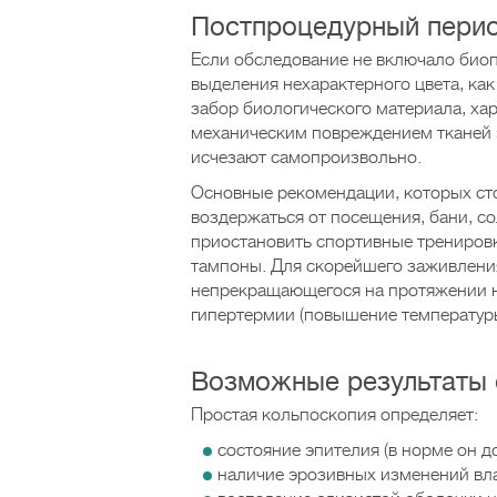
Постпроцедурный пери
Если обследование не включало биоп
выделения нехарактерного цвета, ка
забор биологического материала, ха
механическим повреждением тканей э
исчезают самопроизвольно.
Основные рекомендации, которых сто
воздержаться от посещения, бани, со
приостановить спортивные трениров
тампоны. Для скорейшего заживления
непрекращающегося на протяжении не
гипертермии (повышение температур
Возможные результаты
Простая кольпоскопия определяет:
состояние эпителия (в норме он д
наличие эрозивных изменений вл