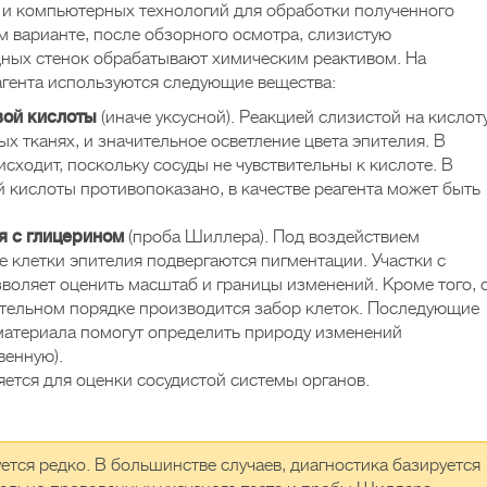
и компьютерных технологий для обработки полученного
 варианте, после обзорного осмотра, слизистую
щных стенок обрабатывают химическим реактивом. На
еагента используются следующие вещества:
вой кислоты
(иначе уксусной). Реакцией слизистой на кислот
ых тканях, и значительное осветление цвета эпителия. В
сходит, поскольку сосуды не чувствительны к кислоте. В
й кислоты противопоказано, в качестве реагента может быть
я с глицерином
(проба Шиллера). Под воздействием
клетки эпителия подвергаются пигментации. Участки с
зволяет оценить масштаб и границы изменений. Кроме того, 
тельном порядке производится забор клеток. Последующие
материала помогут определить природу изменений
венную).
ется для оценки сосудистой системы органов.
ется редко. В большинстве случаев, диагностика базируется