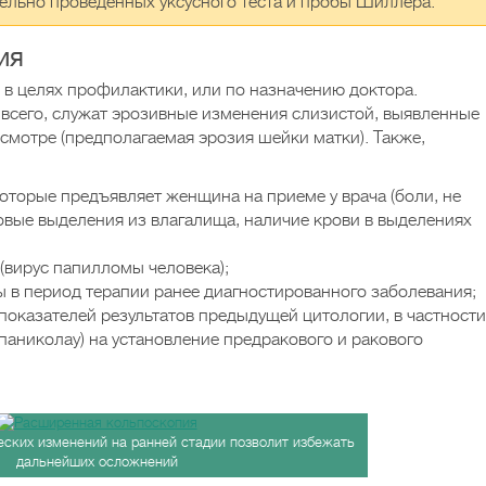
тельно проведенных уксусного теста и пробы Шиллера.
ия
в целях профилактики, или по назначению доктора.
всего, служат эрозивные изменения слизистой, выявленные
смотре (предполагаемая эрозия шейки матки). Также,
оторые предъявляет женщина на приеме у врача (боли, не
овые выделения из влагалища, наличие крови в выделениях
вирус папилломы человека);
ы в период терапии ранее диагностированного заболевания;
показателей результатов предыдущей цитологии, в частности
паниколау) на установление предракового и ракового
ских изменений на ранней стадии позволит избежать
дальнейших осложнений