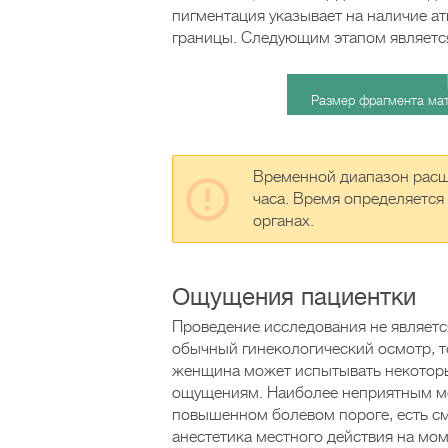
пигментация указывает на наличие а
границы. Следующим этапом является
Размер фрагмента мат
Временной диапазон расш
часа. Время определяется
органах.
Ощущения пациентки
Проведение исследования не являетс
обычный гинекологический осмотр, т
женщина может испытывать некотор
ощущениям. Наиболее неприятным м
повышенном болевом пороге, есть см
анестетика местного действия на мо