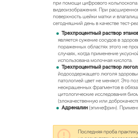
при помощи цифрового кольпоскопа 
видеоизображения. При расширенном
поверхность шейки матки и влагали
сегодняшний день в качестве тест-р
Трехпроцентный раствор этано
является сужение сосудов в здоров
пораженных областях этого не прои
случаях, когда применение уксусно
использована молочная кислота.
Трехпроцентный раствор люгол
йодосодержащего люголя здоровые 
патологией цвет не меняют. Это по
неокрашенных фрагментов в обяза
цитологические исследования био
(злокачественную или доброкачест
Адреналин
(эпинефрин). Применя
Последняя проба практику