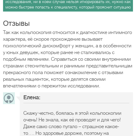
исследования, ни в коем случае нельзя игнорировать их, нужно как
можно быстрее попасть к специалисту, который прояснит ситуацию
Отзывы
Так как кольпоскопия относится к диагностике интимного
характера, её скорое прохождение вызывает
психологический дискомфорт у женщин, а в особенности
у юных девушек, которые ранее не сталкивались с
подобным явлением. Справиться со своими внутренними
страхами стеснительным и ранимым представительницам
прекрасного пола поможет ознакомление с отзывами
реальных пациенток, которые делятся своими
впечатлениями о пережитом исследовании.
Елена:
Скажу честно, боялась я этой кольпоскопии
очень! Не знала, как её проводят и для чего!
Даже само слово пугало – страшное какое-
то…. Но здоровье дороже, поэтому на