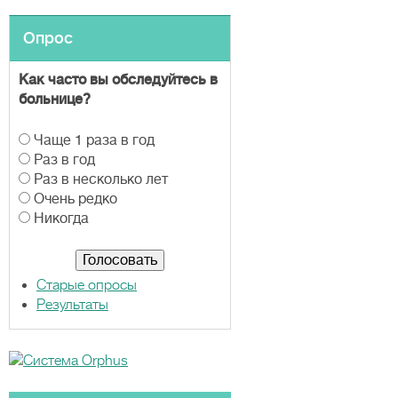
Опрос
Как часто вы обследуйтесь в
больнице?
В
Чаще 1 раза в год
а
Раз в год
р
Раз в несколько лет
и
Очень редко
а
Никогда
н
т
ы
Старые опросы
Результаты