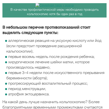
В качестве профилактической меры необходимо проводить
кольпоскопию хотя бы один раз в год
В небольшом перечне противопоказаний стоит
выделить следующие пункты:
аллергическая реакция на уксусную кислоту или йод
(если предстоит проведение расширенной
кальпоскопии);
первые восемь недель после рождения ребенка;
хирургическое лечение шейки матки, которое
производилось недавно;
первые 3–4 недели после искусственного прерывания
беременности (аборта);
прогрессирующий воспалительный процесс;
период менструации;
атрофия эктоцервикса.
На какой день лучше назначить кольпоскопию? Более
благоприятными временными промежутками считаются