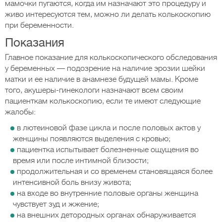
мамочки пугаются, когда им назначают это процедуру и
живо интересуются тем, можно ли делать колькоскопию
при беременности.
Показания
Главное показание для колькоскопического обследования
у беременных — подозрение на наличие эрозии шейки
матки и ее наличие в анамнезе будущей мамы. Кроме
того, акушеры-гинекологи назначают всем своим
пациенткам колькоскопию, если те имеют следующие
жалобы:
в лютеиновой фазе цикла и после половых актов у
женщины появляются выделения с кровью;
пациентка испытывает болезненные ощущения во
время или после интимной близости;
продолжительная и со временем становящаяся более
интенсивной боль внизу живота;
на входе во внутренние половые органы женщина
чувствует зуд и жжение;
на внешних детородных органах обнаруживается