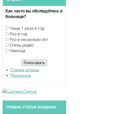
Как часто вы обследуйтесь в
больнице?
В
Чаще 1 раза в год
а
Раз в год
р
Раз в несколько лет
и
Очень редко
а
Никогда
н
т
ы
Старые опросы
Результаты
Новые статьи раздела