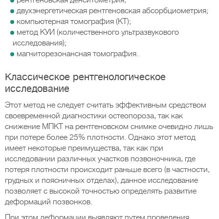
рентгеновская денситометрия;
двухэнергетическая рентгеновская абсорбциометрия;
компьютерная томография (КТ);
метод КУИ (количественного ультразвукового
исследования);
магниторезонансная томография.
Классическое рентгенологическое
исследование
Этот метод не следует считать эффективным средством
своевременной диагностики остеопороза, так как
снижение МПКТ на рентгеновском снимке очевидно лишь
при потере более 25% плотности. Однако этот метод
имеет некоторые преимущества, так как при
исследовании различных участков позвоночника, где
потеря плотности происходит раньше всего (в частности,
грудных и поясничных отделах), данное исследование
позволяет с высокой точностью определять развитие
деформаций позвонков.
При этом деформации выявляют путем проведения