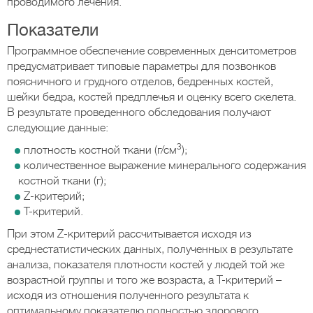
проводимого лечения.
Показатели
Программное обеспечение современных денситометров
предусматривает типовые параметры для позвонков
поясничного и грудного отделов, бедренных костей,
шейки бедра, костей предплечья и оценку всего скелета.
В результате проведенного обследования получают
следующие данные:
3
плотность костной ткани (г/см
);
количественное выражение минерального содержания
костной ткани (г);
Z-критерий;
Т-критерий.
При этом Z-критерий рассчитывается исходя из
среднестатистических данных, полученных в результате
анализа, показателя плотности костей у людей той же
возрастной группы и того же возраста, а Т-критерий –
исходя из отношения полученного результата к
оптимальному показателю полностью здорового