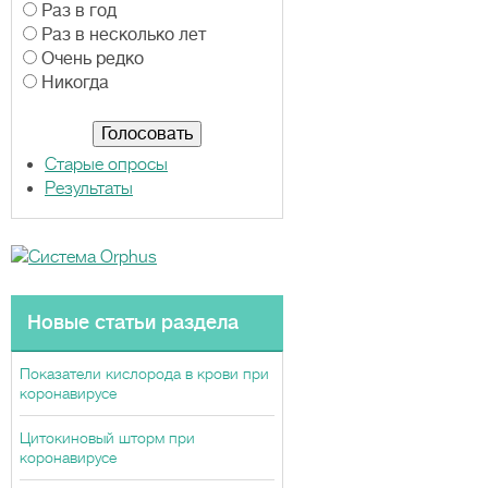
а
Раз в год
р
Раз в несколько лет
и
Очень редко
а
Никогда
н
т
ы
Старые опросы
Результаты
Новые статьи раздела
Показатели кислорода в крови при
коронавирусе
Цитокиновый шторм при
коронавирусе