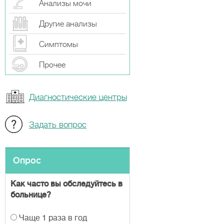
Анализы мочи
Другие анализы
Симптомы
Прочeе
Диагностические центры
Задать вопрос
Опрос
Как часто вы обследуйтесь в
больнице?
В
Чаще 1 раза в год