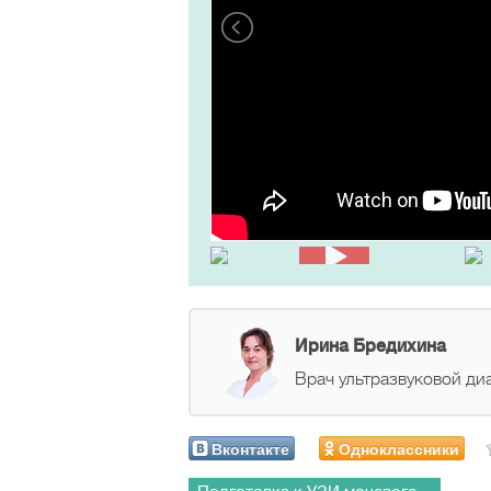
Ирина Бредихина
Врач ультразвуковой диа
Вконтакте
Одноклассники