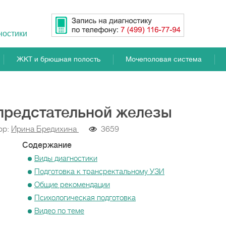
ностики
ЖКТ и брюшная полость
Мочеполовая система
 предстательной железы
ор:
Ирина Бредихина
3659
Содержание
Виды диагностики
Подготовка к трансректальному УЗИ
Общие рекомендации
Психологическая подготовка
Видео по теме