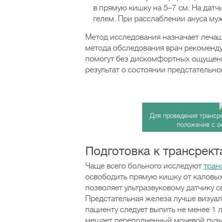
в прямую кишку на 5–7 см. На датч
гелем. При расслаблении ануса му
Метод исследования назначает лечащ
метода обследования врач рекоменд
помогут без дискомфортных ощущени
результат о состоянии предстательн
Для проведения транср
положение с о
Подготовка к трансрек
Чаще всего больного исследуют
тран
освободить прямую кишку от каловых
позволяет ультразвуковому датчику 
Предстательная железа лучше визуал
пациенту следует выпить не менее 1
мешает переполненный мочевой пузы