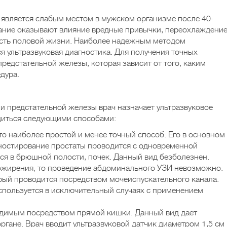
 является слабым местом в мужском организме после 40-
ание оказывают влияние вредные привычки, переохлаждение
сть половой жизни. Наиболее надежным методом
я ультразвуковая диагностика. Для получения точных
предстательной железы, которая зависит от того, каким
дура.
и предстательной железы врач назначает ультразвуковое
диться следующими способами:
 наиболее простой и менее точный способ. Его в основном
агностирование простаты проводится с одновременной
ся в брюшной полости, почек. Данный вид безболезнен.
 ожирения, то проведение абдоминального УЗИ невозможно.
рый проводится посредством мочеиспускательного канала.
спользуется в исключительный случаях с применением
димым посредством прямой кишки. Данный вид дает
гане. Врач вводит ультразвуковой датчик диаметром 1,5 см