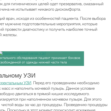
ик для гигиенических целей одет презерватив, смазанный
жчина не испытывает никакого дискомфорта.
ий врач, исходя из особенностей пациента. После выбора
ует мужчине подготовительные мероприятия, которые
й провести диагностику и получить наиболее точный
ой железы.
ектального обследования пациент принимает боковое
свобожденной от одежды нижней части тела
тальному УЗИ
сректальным УЗИ
. Перед его проведением необходимо
 масс и наполнить мочевой пузырь. Данное условие
свободно двигаться в прямой кишке исследуемого.
изируется при наполненном мочевом пузыре. Для этого
 л чистой воды за час до процедуры. Проведению процедуры
рь. Поскольку в этот момент происходит искажение