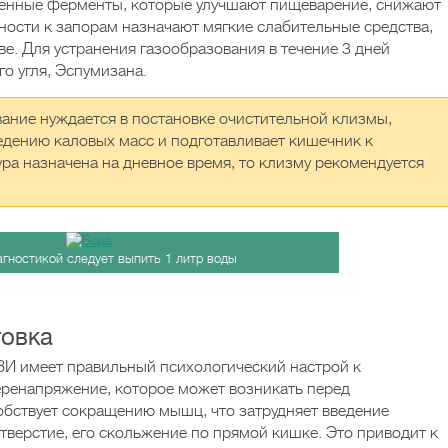
венные ферменты, которые улучшают пищеварение, снижают
ности к запорам назначают мягкие слабительные средства,
е. Для устранения газообразования в течение 3 дней
о угля, Эспумизана.
ание нуждается в постановке очистительной клизмы,
едению каловых масс и подготавливает кишечник к
ура назначена на дневное время, то клизму рекомендуется
агностикой следует выпить 1 литр воды
товка
ЗИ имеет правильный психологический настрой к
еренапряжение, которое может возникать перед
обствует сокращению мышц, что затрудняет введение
отверстие, его скольжение по прямой кишке. Это приводит к