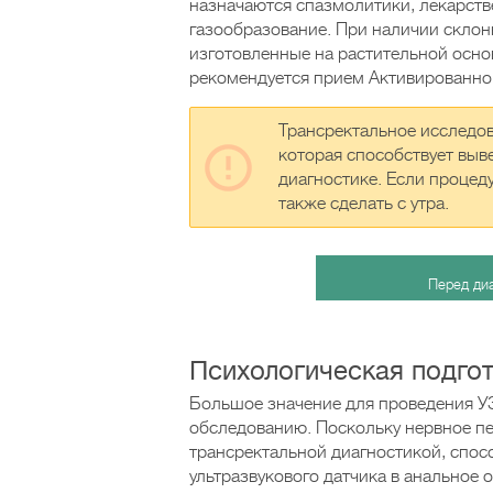
назначаются спазмолитики, лекарст
газообразование. При наличии склон
изготовленные на растительной основ
рекомендуется прием Активированног
Трансректальное исследов
которая способствует выв
диагностике. Если процед
также сделать с утра.
Перед ди
Психологическая подго
Большое значение для проведения У
обследованию. Поскольку нервное п
трансректальной диагностикой, спос
ультразвукового датчика в анальное 