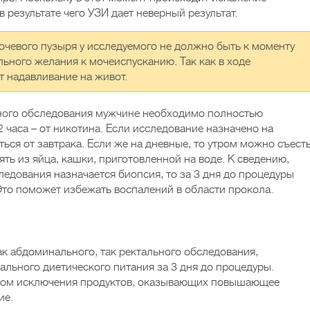
 результате чего УЗИ дает неверный результат.
чевого пузыря у исследуемого не должно быть к моменту
ьного желания к мочеиспусканию. Так как в ходе
т надавливание на живот.
ьного обследования мужчине необходимо полностью
2 часа – от никотина. Если исследование назначено на
ться от завтрака. Если же на дневные, то утром можно съест
ять из яйца, кашки, приготовленной на воде. К сведению,
ледования назначается биопсия, то за 3 дня до процедуры
то поможет избежать воспалений в области прокола.
 абдоминального, так ректального обследования,
льного диетического питания за 3 дня до процедуры.
етом исключения продуктов, оказывающих повышающее
ие.