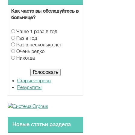
Как часто вы обследуйтесь в
больнице?
В
Чаще 1 раза в год
а
Раз в год
р
Раз в несколько лет
и
Очень редко
а
Никогда
н
т
ы
Старые опросы
Результаты
Новые статьи раздела