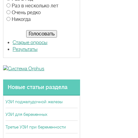
р
Раз в несколько лет
и
Очень редко
а
Никогда
н
т
ы
Старые опросы
Результаты
Новые статьи раздела
УЗИ поджелудочной железы
УЗИ для беременных
Третье УЗИ при беременности