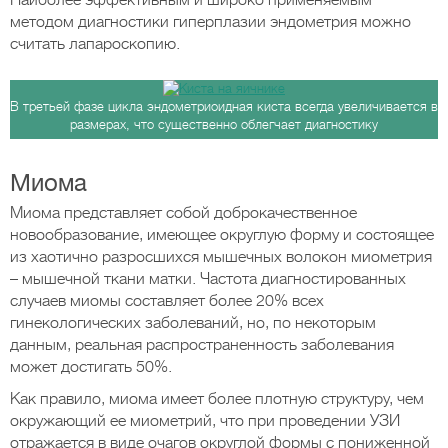
Наиболее эффективным и широко применяемым
методом диагностики гиперплазии эндометрия можно
считать лапароскопию.
В третьей фазе цикла эндометриоидная киста всегда увеличивается в
размерах, что существенно облегчает диагностику
Миома
Миома представляет собой доброкачественное
новообразование, имеющее округлую форму и состоящее
из хаотично разросшихся мышечных волокон миометрия
– мышечной ткани матки. Частота диагностированных
случаев миомы составляет более 20% всех
гинекологических заболеваний, но, по некоторым
данным, реальная распространенность заболевания
может достигать 50%.
Как правило, миома имеет более плотную структуру, чем
окружающий ее миометрий, что при проведении УЗИ
отражается в виде очагов округлой формы с пониженной