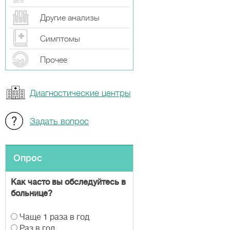
Другие анализы
Симптомы
Прочeе
Диагностические центры
Задать вопрос
Опрос
Как часто вы обследуйтесь в
больнице?
В
Чаще 1 раза в год
а
Раз в год