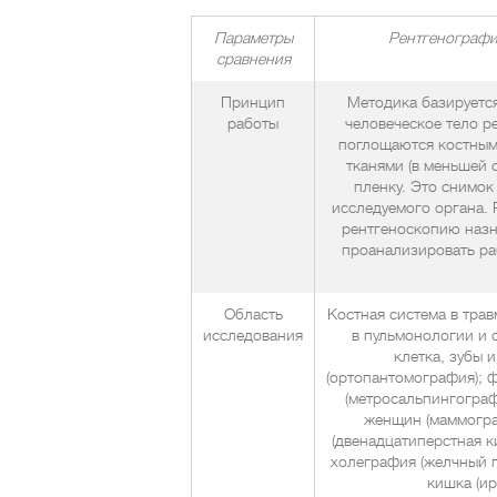
П
араметры
Р
ентгенографи
сравнения
Принцип
Методика базируетс
работы
человеческое тело р
поглощаются костным
тканями (в меньшей с
пленку. Это снимок
исследуемого органа.
рентгеноскопию назн
проанализировать ра
Область
Костная система в трав
исследования
в пульмонологии и 
клетка, зубы 
(ортопантомография); 
(метросальпингограф
женщин (маммогра
(двенадцатиперстная к
холеграфия (желчный п
кишка (ир