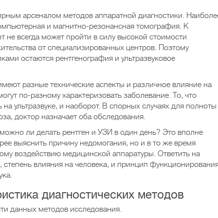
рным арсеналом методов аппаратной диагностики. Наиболе
омпьютерная и магнитно-резонансная томография. К
т не всегда может пройти в силу высокой стоимости
ительства от специализированных центров. Поэтому
ками остаются рентгенография и ультразвуковое
меют разные технические аспекты и различное влияние на
могут по-разному характеризовать заболевание. То, что
 на ультразвуке, и наоборот. В спорных случаях для полноты
оза, доктор назначает оба обследования.
 можно ли делать рентген и УЗИ в один день? Это вполне
рее выяснить причину недомогания, но и в то же время
ному воздействию медицинской аппаратуры. Ответить на
 степень влияния на человека, и принцип функционировани
ука.
ристика диагностических методов
ти данных методов исследования.