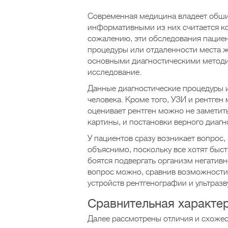
Современная медицина владеет обши
информативными из них считается к
сожалению, эти обследования пациен
процедуры или отдаленности места ж
основными диагностическими методи
исследование.
Данные диагностические процедуры и
человека. Кроме того, УЗИ и рентген 
оценивает рентген можно не заметить
картины, и постановки верного диагн
У пациентов сразу возникает вопрос,
объяснимо, поскольку все хотят быст
боятся подвергать организм негатив
вопрос можно, сравнив возможности,
устройств рентгенографии и ультразв
Сравнительная характе
Далее рассмотрены отличия и схожес