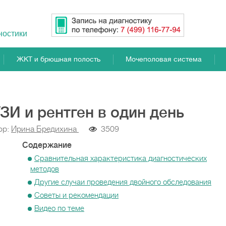
ностики
ЖКТ и брюшная полость
Мочеполовая система
ЗИ и рентген в один день
ор:
Ирина Бредихина
3509
Содержание
Сравнительная характеристика диагностических
методов
Другие случаи проведения двойного обследования
Советы и рекомендации
Видео по теме