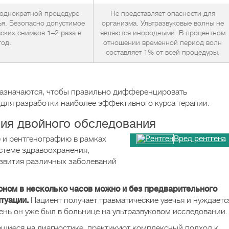
 однократной процедуре
Не представляет опасности для
ья. Безопасно допустимое
организма. Ультразвуковые волны не
ских снимков 1–2 раза в
являются инородными. В процентном
год.
отношении временной период волн
составляет 1% от всей процедуры.
назначаются, чтобы правильно дифференцировать
 для разработки наиболее эффективного курса терапии.
ния двойного обследования
 и рентгенографию в рамках
Вред рентгена
стеме здравоохранения,
звития различных заболеваний
оном в несколько часов можно и без предварительного
туации.
Пациент получает травматические увечья и нуждаетс
 день он уже был в больнице на ультразвуковом исследовании.
щиеся на диагностике, практикуют комплексный подход к