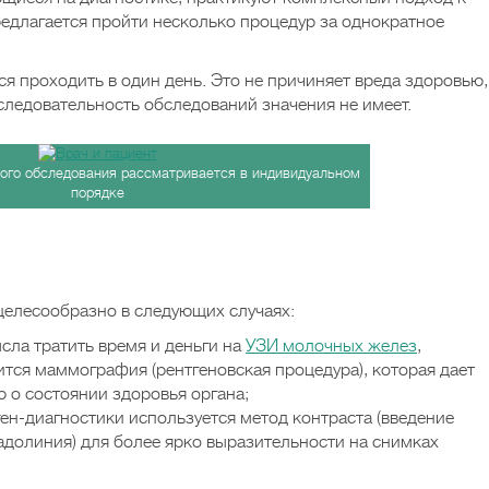
редлагается пройти несколько процедур за однократное
я проходить в один день. Это не причиняет вреда здоровью,
следовательность обследований значения не имеет.
го обследования рассматривается в индивидуальном
порядке
 целесообразно в следующих случаях:
сла тратить время и деньги на
УЗИ молочных желез
,
ится маммография (рентгеновская процедура), которая дает
 о состоянии здоровья органа;
ен-диагностики используется метод контраста (введение
гадолиния) для более ярко выразительности на снимках