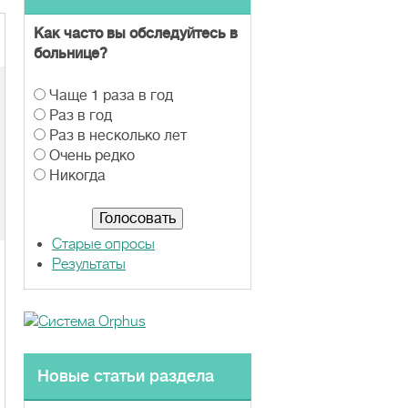
Как часто вы обследуйтесь в
больнице?
В
Чаще 1 раза в год
а
Раз в год
р
Раз в несколько лет
и
Очень редко
а
Никогда
н
т
ы
Старые опросы
Результаты
Новые статьи раздела