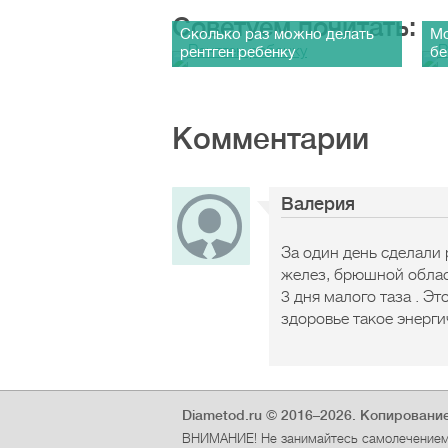
Советуем почитать:
Сколько раз можно делать
Мо
рентген ребенку
бе
Комментарии
Валерия
За один день сделали
желез, брюшной облас
3 дня малого таза . Э
здоровье такое энерг
Diametod.ru © 2016–2026.
Копирование
ВНИМАНИЕ! Не занимайтесь самолечением 