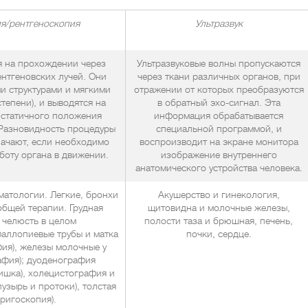
я/рентгеноскопия
У
льтразвук
я на прохождении через
Ультразвуковые волны пропускаются
ентгеновских лучей. Они
через ткани различных органов, при
и структурами и мягкими
отражении от которых преобразуются
тепени), и выводятся на
в обратный эхо-сигнал. Эта
 статичного положения
информация обрабатывается
 Разновидность процедуры
специальной программой, и
ачают, если необходимо
воспроизводит на экране монитора
боту органа в движении.
изображение внутреннего
анатомического устройства человека.
матологии. Легкие, бронхи
Акушерство и гинекология,
общей терапии. Грудная
щитовидна и молочные железы,
и челюсть в целом
полости таза и брюшная, печень,
фаллопиевые трубы и матка
почки, сердце.
ия), железы молочные у
фия); дуоденография
ишка), холецистография и
узырь и протоки), толстая
ригоскопия).