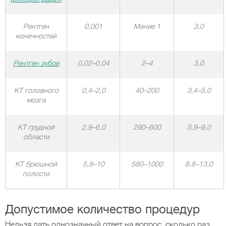
Рентген
0,001
Менее 1
3,0
конечностей
Рентген зубов
0,02–0,04
2–4
3,0
КТ головного
0,4–2,0
40–200
3,4–5,0
мозга
КТ грудной
2,9–6,0
290–600
5,9–9,0
области
КТ брюшной
5,8–10
580–1000
8,8–13,0
полости
Допустимое количество процедур
Нельзя дать однозначный ответ на вопрос, сколько раз