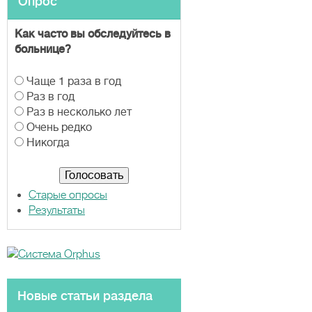
Опрос
Как часто вы обследуйтесь в
больнице?
В
Чаще 1 раза в год
а
Раз в год
р
Раз в несколько лет
и
Очень редко
а
Никогда
н
т
ы
Старые опросы
Результаты
Новые статьи раздела