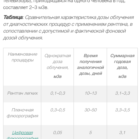
телевизоры), приходящаяся на одного человека в год,
составляет 2–3 м3в.
Таблица
: Сравнительная характеристика дозы облучения
от диагностических процедур с применением рентгена, в
сопоставлении с допустимой и фактической фоновой
дозой облучения.
Наименование
Однократная
Время
Суммарная
процедуры
доза
получения
годовая
облучения,
аналогичной
доза,
дозы, дней
м3в
м3в
Рентген
легких
0,1–0,3
10–13
3,1–3,3
Пленочная
0,3–0,5
30–50
3,3–3,5
флюорография
Цифровая
0,05
5
3,1
флюорография