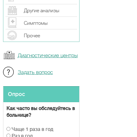
Другие анализы
Симптомы
Прочeе
Диагностические центры
Задать вопрос
Опрос
Как часто вы обследуйтесь в
больнице?
В
Чаще 1 раза в год
а
Раз в год