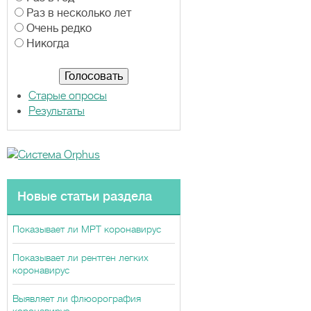
р
Раз в несколько лет
и
Очень редко
а
Никогда
н
т
ы
Старые опросы
Результаты
Новые статьи раздела
Показывает ли МРТ коронавирус
Показывает ли рентген легких
коронавирус
Выявляет ли флюорография