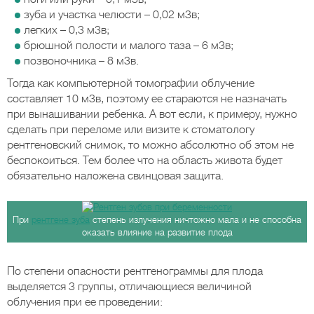
зуба и участка челюсти – 0,02 м3в;
легких – 0,3 м3в;
брюшной полости и малого таза – 6 м3в;
позвоночника – 8 м3в.
Тогда как компьютерной томографии облучение
составляет 10 м3в, поэтому ее стараются не назначать
при вынашивании ребенка. А вот если, к примеру, нужно
сделать при переломе или визите к стоматологу
рентгеновский снимок, то можно абсолютно об этом не
беспокоиться. Тем более что на область живота будет
обязательно наложена свинцовая защита.
При
рентгене зуба
степень излучения ничтожно мала и не способна
оказать влияние на развитие плода
По степени опасности рентгенограммы для плода
выделяется 3 группы, отличающиеся величиной
облучения при ее проведении: