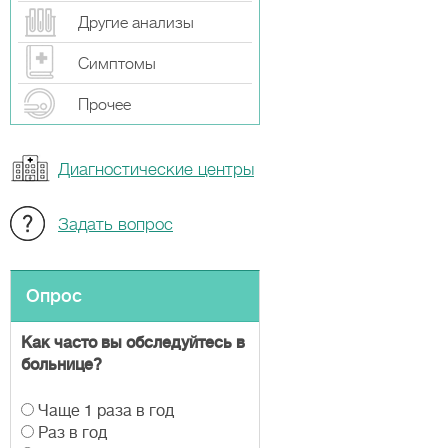
Другие анализы
Симптомы
Прочeе
Диагностические центры
Задать вопрос
Опрос
Как часто вы обследуйтесь в
больнице?
В
Чаще 1 раза в год
а
Раз в год