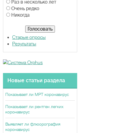
р
Раз в несколько лет
и
Очень редко
а
Никогда
н
т
ы
Старые опросы
Результаты
Новые статьи раздела
Показывает ли МРТ коронавирус
Показывает ли рентген легких
коронавирус
Выявляет ли флюорография
коронавирус