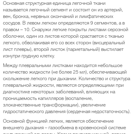
Основная структурная единица легочной ткани
называется легочный сегмент и состоит он из артерий,
вен, бронха, нервных окончаний и лимфатических
сосудов. В левом легком определяются 9 сегментов, а в
правом – 10. Снаружи легкие покрыты листами серозной
оболочки, один из листов которой срастается с тканью
легкого, обволакивая его со всех сторон (висцеральный
лист плевры), второй листок (париетальный) выстилает
изнутри грудную клетку.
Между плевральными листками находится небольшое
количество жидкости (не более 25 мл), обеспечивающей
скольжение легкого при дыхании. Количество и структура
плевральной жидкости, являются определяющими при
диагностике некоторых заболеваний, влияющих на
проницаемость капилляров (воспаление,
злокачественные трансформации), увеличение
гидростатического давления (сердечная недостаточность).
Основной функцией легких, является обеспечение
внешнего дыхания – газообмена в кровеносной системе