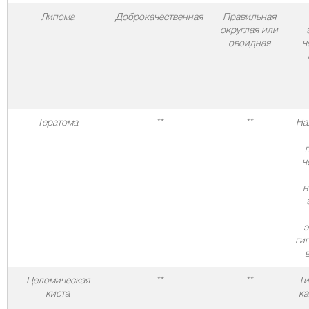
Липома
Доброкачественная
Правильная
округлая или
овоидная
ч
Тератома
**
**
На
ч
н
э
ги
Целомическая
**
**
Г
киста
ка