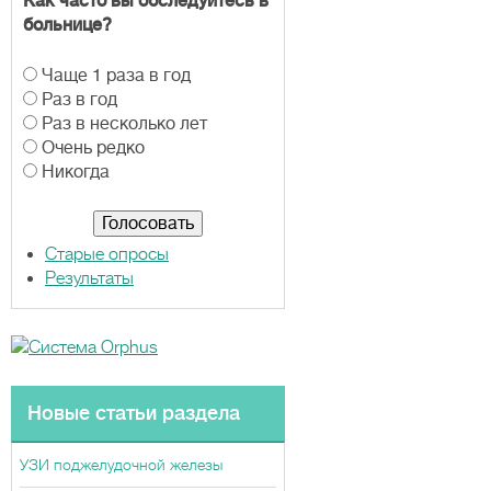
Как часто вы обследуйтесь в
больнице?
В
Чаще 1 раза в год
а
Раз в год
р
Раз в несколько лет
и
Очень редко
а
Никогда
н
т
ы
Старые опросы
Результаты
Новые статьи раздела
УЗИ поджелудочной железы