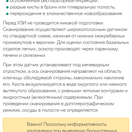
осложненные респираторные инфекции;
разрыв кисты в бронх или плевральную полость;
перерождение в злокачественное новообразование.
Перед УЗИ не проводится никакой подготовки.
Сканирование осуществляют широкополосным датчиком
по стандартной схеме, начиная от нижних межреберных
промежутков к верхним. Для оценки состояния базальных
отделов легких, осмотр производят, через паренхиму
печени и селезенки.
При этом датчик устанавливают под мечевидным
отростком, а ось сканирования направляют на область
ключицы обследуемой стороны, максимально наклонив
его. Киста визуализируется в виде округлого или немного
вытянутого образования, с ровными четкими контурами и
жидкостным (анэхогенным) содержимым. При
проведении сканирования в допплерографическом
режиме, сосуды в полости не определяются.
Важно! Поскольку информативность
ультразвука при выявлении бронхогенных