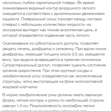
несколько глубже париетальной плевры. Во время
сканирования видимый контур воздушного легкого
смещается в соответствии с дыхательными движениями
пациента. Плевральный синус (просвет между листами
плевры) с небольшим количеством жидкости, на
эхограмме выглядит как тонкая анэхогенная щель, в
которой определяется подвижная часть легкого.
Сканирование из субкостального доступа, позволяет
увидеть печень, диафрагму и селезенку. При вдохе линия
диафрагмы, имеющая толщину около 0,5 см, смещается
вниз, при выдохе возвращается в прежнее положение.
Супрастернальный доступ, позволяет оценить состояние
органов средостения. При этом крупные сосуды и
лимфатические узлы определяются как эхонегативные
структуры, четко выступающие на фоне эхопозитивной
жировой клетчатки.
В норме лимфатические узлы должны иметь овальную
форму, четкие контуры и длину по наибольшей стороне,
равную 1,0 см. Результативность эхографии легких