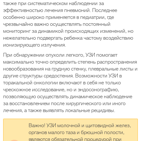
также при систематическом наблюдении за
эффективностью лечения пневмоний. Последнее
особенно широко применяется в педиатрии, где
чрезвычайно важно осуществлять постоянный
мониторинг за динамикой происходящих изменений, но
нежелательно подвергать ребенка частому воздействию
ионизирующего излучения.
При обнаружении опухоли легкого, УЗИ помогает
максимально точно определить степень распространения
новообразования на грудную стенку, плевральные листы и
другие структуры средостения. Возможности УЗИ в
торакальной онкологии включают в себя не только
чрескожное исследование, но и эндосонографию,
позволяющую осуществлять динамическое наблюдение
за восстановлением после хирургического или иного
лечения, а также выявлять локальные рецидивы.
Важно! УЗИ молочной и щитовидной желез,
органов малого таза и брюшной полости,
являются обязательной процедурой при