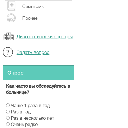
Симптомы
Прочeе
Диагностические центры
Задать вопрос
Опрос
Как часто вы обследуйтесь в
больнице?
В
Чаще 1 раза в год
а
Раз в год
р
Раз в несколько лет
и
Очень редко