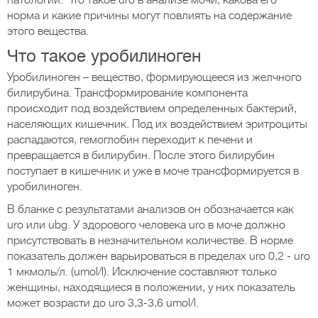
патологий. Что такое uro в анализе мочи, какова его
норма и какие причины могут повлиять на содержание
этого вещества.
Что такое уробилиноген
Уробилиноген – вещество, формирующееся из желчного
билирубина. Трансформирование компонента
происходит под воздействием определенных бактерий,
населяющих кишечник. Под их воздействием эритроциты
распадаются, гемоглобин переходит к печени и
превращается в билирубин. После этого билирубин
поступает в кишечник и уже в моче трансформируется в
уробилиноген.
В бланке с результатами анализов он обозначается как
uro или ubg. У здорового человека uro в моче должно
присутствовать в незначительном количестве. В норме
показатель должен варьироваться в пределах uro 0,2 - uro
1 мкмоль/л. (umol/l). Исключение составляют только
женщины, находящиеся в положении, у них показатель
может возрасти до uro 3,3-3,6 umol/l.