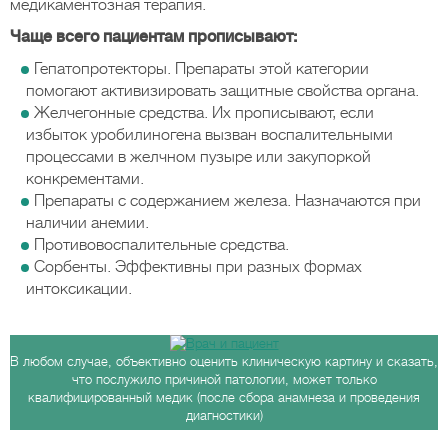
медикаментозная терапия.
Чаще всего пациентам прописывают:
Гепатопротекторы. Препараты этой категории
помогают активизировать защитные свойства органа.
Желчегонные средства. Их прописывают, если
избыток уробилиногена вызван воспалительными
процессами в желчном пузыре или закупоркой
конкрементами.
Препараты с содержанием железа. Назначаются при
наличии анемии.
Противовоспалительные средства.
Сорбенты. Эффективны при разных формах
интоксикации.
В любом случае, объективно оценить клиническую картину и сказать,
что послужило причиной патологии, может только
квалифицированный медик (после сбора анамнеза и проведения
диагностики)