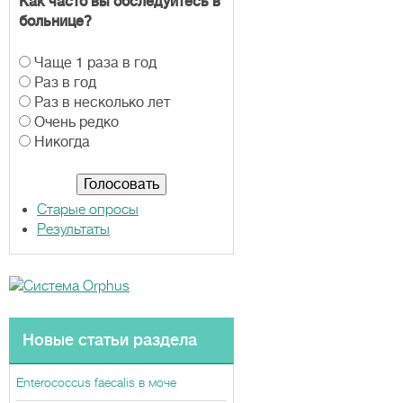
Как часто вы обследуйтесь в
больнице?
В
Чаще 1 раза в год
а
Раз в год
р
Раз в несколько лет
и
Очень редко
а
Никогда
н
т
ы
Старые опросы
Результаты
Новые статьи раздела
Enterococcus faecalis в моче