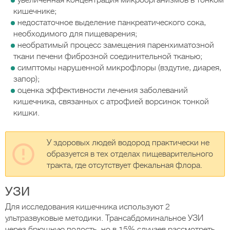
увеличенная концентрация микроорганизмов в тонком
кишечнике;
недостаточное выделение панкреатического сока,
необходимого для пищеварения;
необратимый процесс замещения паренхиматозной
ткани печени фиброзной соединительной тканью;
симптомы нарушенной микрофлоры (вздутие, диарея,
запор);
оценка эффективности лечения заболеваний
кишечника, связанных с атрофией ворсинок тонкой
кишки.
У здоровых людей водород практически не
образуется в тех отделах пищеварительного
тракта, где отсутствует фекальная флора.
УЗИ
Для исследования кишечника используют 2
ультразвуковые методики. Трансабдоминальное УЗИ
через брюшную полость, но в 15% случаев рассмотреть