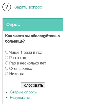
Задать вопрос
Опрос
Как часто вы обследуйтесь в
больнице?
В
Чаще 1 раза в год
а
Раз в год
р
Раз в несколько лет
и
Очень редко
а
Никогда
н
т
ы
Старые опросы
Результаты