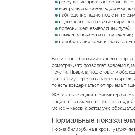
разрушение красных кровяных тел
контроль состояния здоровья люд
наблюдение пациентов с интоксик
подозрение на развитие вирусного
болезни желчевыводящих путей;
снижение качества оттока желчи;
приобретение кожи и глаз желтуш
Кроме того, биохимия крови с опред
осмотрах, что позволяет вовремя д
печени. Правила подготовки к обсле
основному перечню анализов крови, 
то есть воздержаться от приема пищи
Желательно сдавать биоматериал с ут
пациент не сможет выполнить подобн
менее 4 часов, а затем уже обращать
Нормальные показатели
Норма билирубина в крови у мужчин н