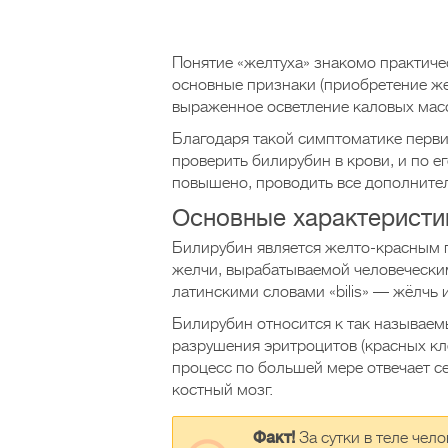
Понятие «желтуха» знакомо практичес
основные признаки (приобретение же
выраженное осветление каловых масс
Благодаря такой симптоматике перви
проверить билирубин в крови, и по е
повышено, проводить все дополните
Основные характеристи
Билирубин является желто-красным 
желчи, вырабатываемой человечески
латинскими словами «bilis» — жёлчь 
Билирубин относится к так называем
разрушения эритроцитов (красных кл
процесс по большей мере отвечает с
костный мозг.
Факт!
За сутки в теле чел