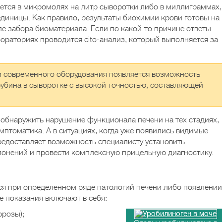
ется в микромолях на литр сыворотки либо в миллиграммах,
единицы. Как правило, результаты биохимии крови готовы на
ле забора биоматериала. Если по какой-то причине ответы
ораториях проводится cito-анализ, который выполняется за
 современного оборудования появляется возможность
убина в сыворотке с высокой точностью, составляющей
 обнаружить нарушение функционала печени на тех стадиях,
имптоматика. А в ситуациях, когда уже появились видимые
предоставляет возможность специалисту установить
онений и провести комплексную прицельную диагностику.
ся при определенном ряде патологий печени либо появлении
 показания включают в себя:
ррозы);