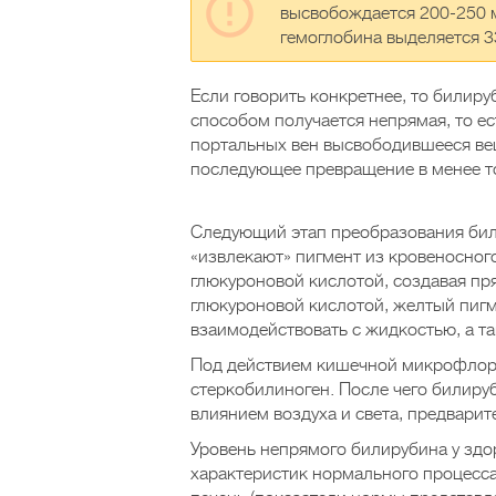
высвобождается 200-250 
гемоглобина выделяется 3
Если говорить конкретнее, то билиру
способом получается непрямая, то е
портальных вен высвободившееся вещ
последующее превращение в менее то
Следующий этап преобразования били
«извлекают» пигмент из кровеносног
глюкуроновой кислотой, создавая пр
глюкуроновой кислотой, желтый пигм
взаимодействовать с жидкостью, а та
Под действием кишечной микрофлоры
стеркобилиноген. После чего билиру
влиянием воздуха и света, предвари
Уровень непрямого билирубина у здор
характеристик нормального процесса