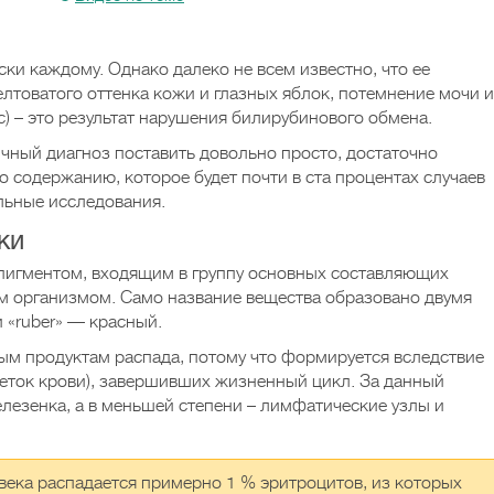
ки каждому. Однако далеко не всем известно, что ее
лтоватого оттенка кожи и глазных яблок, потемнение мочи и
) – это результат нарушения билирубинового обмена.
чный диагноз поставить довольно просто, достаточно
го содержанию, которое будет почти в ста процентах случаев
льные исследования.
ки
пигментом, входящим в группу основных составляющих
м организмом. Само название вещества образовано двумя
и «ruber» — красный.
ым продуктам распада, потому что формируется вследствие
еток крови), завершивших жизненный цикл. За данный
елезенка, а в меньшей степени – лимфатические узлы и
овека распадается примерно 1 % эритроцитов, из которых