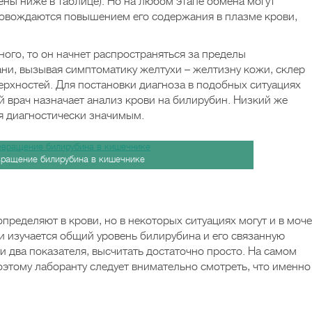
ены ниже в таблице). Но на любом этапе обмена могут
ровождаются повышением его содержания в плазме крови,
ного, то он начнет распространяться за пределы
ани, вызывая симптоматику желтухи – желтизну кожи, склер
ерхностей. Для постановки диагноза в подобных ситуациях
 врач назначает анализ крови на билирубин. Низкий же
ся диагностически значимым.
ращение билирубина в кишечнике
ределяют в крови, но в некоторых ситуациях могут и в моче
и изучается общий уровень билирубина и его связанную
и два показателя, высчитать достаточно просто. На самом
оэтому лаборанту следует внимательно смотреть, что именно