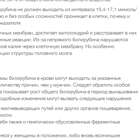
убина не должен выходить из интервала 15,4-17,1 мкмоль/
ю и без особых сложностей проникает в клетки, почему и
казателя.
очных мембран, достигает митохондрий и расстраивает в них
енные реакции. Из-за непрямого билирубина нарушаются
ов калия через клеточную мембрану. Но особенно
кции структуры головного мозга.
рмы билирубина в крови могут выходить за указанные
личеству причин, чем у мужчин. Следует обратить особое
а показывает рост общего билирубина в период вынашивани
Подобные изменения могут вызвать следующие нарушения:
 желчевыводящих путей или других органов пищеварения,
ности.
ебя также и генетически обусловленные ферментные
еся у женщины в положении, либо вновь возникшие