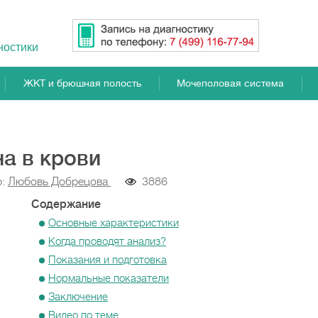
ностики
ЖКТ и брюшная полость
Мочеполовая система
а в крови
р:
Любовь Добрецова
3886
Содержание
Основные характеристики
Когда проводят анализ?
Показания и подготовка
Нормальные показатели
Заключение
Видео по теме