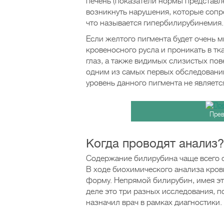
печень (показатели нормы представл
возникнуть нарушения, которые соп
что называется гипербилирубинемия.
Если желтого пигмента будет очень м
кровеносного русла и проникать в тк
глаз, а также видимых слизистых пов
одним из самых первых обследований
уровень данного пигмента не являет
Прев
Когда проводят анализ?
Содержание билирубина чаще всего оп
В ходе биохимического анализа кров
форму. Непрямой билирубин, имея эт
деле это три разных исследования, п
назначил врач в рамках диагностики.