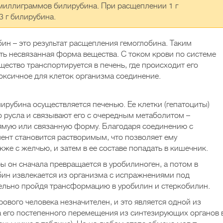
миллиграммов билирубина. При расщеплении 1 г
3 г билирубина.
бин – это результат расщепления гемоглобина. Таким
сть несвязанная форма вещества. С током крови по системе
ество транспортируется в печень, где происходит его
ксичное для клеток организма соединение.
рубина осуществляется печенью. Ее клетки (гепатоциты)
о русла и связывают его с очередным метаболитом –
ямую или связанную форму. Благодаря соединению с
ент становится растворимым, что позволяет ему
кже с желчью, и затем в ее составе попадать в кишечник.
 он сначала превращается в уробилиноген, а потом в
бин извлекается из организма с испражнениями под
тельно пройдя трансформацию в уробилин и стеркобилин.
ового человека незначителен, и это является одной из
 его постепенного перемещения из синтезирующих органов 