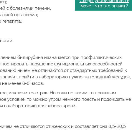
Следы уробилиногена в
ец;
моче - что это значит?
ей с болезнями печени;
ацией организма;
 гепатита;
ности.
елением билирубина назначается при профилактических
иагностировать нарушение функциональных способностей
дованию ничем не отличаются от стандартных требований к
а значит, прийти в лабораторию нужно на голодный желудок,
 не менее 6-8 часов.
ра, исключив завтрак. Но если по каким-то причинам
ое условие, то можно утром немного поесть и подождать не
ся в лабораторию для забора крови.
ичем не отличаются от женских и составляет она 8,5-20,5