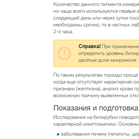
Количество данного пигмента измеря
но чаще всего используются первые 
следующий день или через сутки пос
необходимы срочно, то в частных лаб
2-4 часа.
Справка!
При применении
определить уровень билир
десятые доли микромоля.
По таким результатам гораздо проще
когда еще отсутствует характерная с
признаки (желтизна), анализ крови 
возможную причину выявленных откл
Показания и подготовка
Исследование на билирубин поводит
характерной симптоматики. Основные
заболевания печени (гепатиты, ци