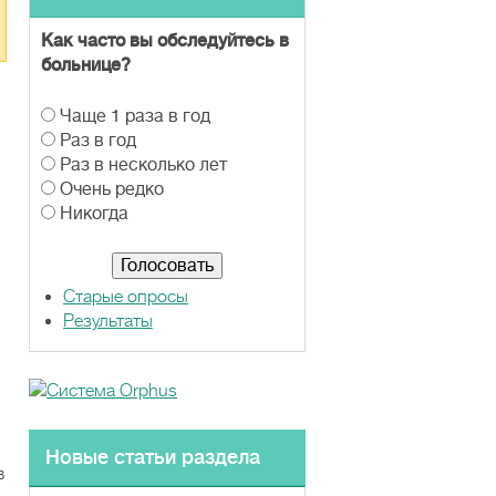
Как часто вы обследуйтесь в
больнице?
В
Чаще 1 раза в год
а
Раз в год
р
Раз в несколько лет
и
Очень редко
а
Никогда
н
т
ы
Старые опросы
Результаты
Новые статьи раздела
в