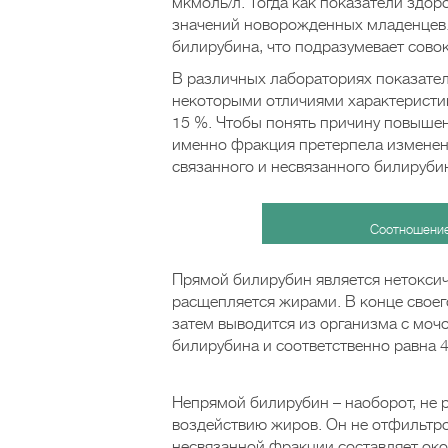
мкмоль/л. Тогда как показатели здор
значений новорожденных младенцев
билирубина, что подразумевает сово
В различных лабораториях показател
некоторыми отличиями характеристик
15 %. Чтобы понять причину повышен
именно фракция претерпела изменени
связанного и несвязанного билируби
Соотношение
Прямой билирубин является нетоксич
расщепляется жирами. В конце свое
затем выводится из организма с мочо
билирубина и соответственно равна 4
Непрямой билирубин – наоборот, не р
воздействию жиров. Он не отфильтро
несвязанной фракции составляет око