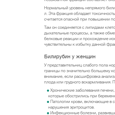
Нормальный уровень непрямого билир
л. Эта фракция обладает токсичность
считается опасной при повышении по
Там он соединяется с липидами клет
дыхательные процессы, а также обм
белковые реакции и прохождение ион
чувствительны к избытку данной фра
Билирубин у женщин
У представительниц слабого пола но
границы по значительно большему ко
внимание, если расшифровка анализ
плода или грудного вскармливания. 
Хронические заболевания печени,
которые обострились при беремен
Патологии крови, включающие в с
нарушения эритроцитов.
Инфекционные болезни, развивши