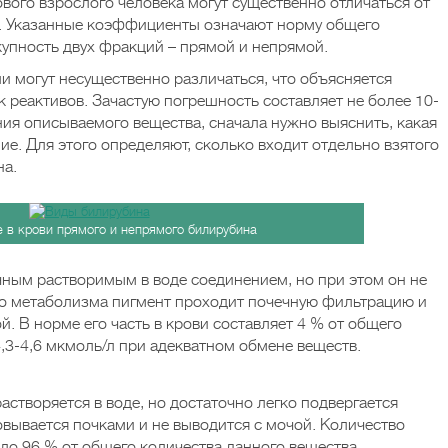
ового взрослого человека могут существенно отличаться от
. Указанные коэффициенты означают норму общего
купность двух фракций – прямой и непрямой.
и могут несущественно различаться, что объясняется
 реактивов. Зачастую погрешность составляет не более 10-
ия описываемого вещества, сначала нужно выяснить, какая
е. Для этого определяют, сколько входит отдельно взятого
на.
 в крови прямого и непрямого билирубина
ным растворимым в воде соединением, но при этом он не
го метаболизма пигмент проходит почечную фильтрацию и
й. В норме его часть в крови составляет 4 % от общего
,3-4,6 мкмоль/л при адекватном обмене веществ.
астворяется в воде, но достаточно легко подвергается
вывается почками и не выводится с мочой. Количество
ло 96 % от общего количества данного вещества.