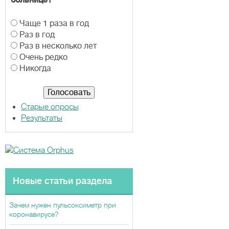
больнице?
В
Чаще 1 раза в год
а
Раз в год
р
Раз в несколько лет
и
Очень редко
а
Никогда
н
т
ы
Старые опросы
Результаты
Новые статьи раздела
Зачем нужен пульсоксиметр при
коронавирусе?