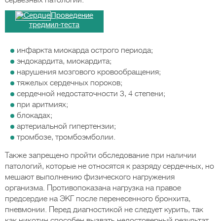
серьезных патологий:
Проведение
тредмил-теста
инфаркта миокарда острого периода;
эндокардита, миокардита;
нарушения мозгового кровообращения;
тяжелых сердечных пороков;
сердечной недостаточности 3, 4 степени;
при аритмиях;
блокадах;
артериальной гипертензии;
тромбозе, тромбоэмболии.
Также запрещено пройти обследование при наличии
патологий, которые не относятся к разряду сердечных, но
мешают выполнению физического нагружения
организма. Противопоказана нагрузка на правое
предсердие на ЭКГ после перенесенного бронхита,
пневмонии. Перед диагностикой не следует курить, так
как никотин способен вызвать недостоверный результат.