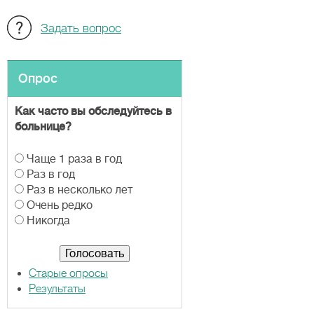
Задать вопрос
Опрос
Как часто вы обследуйтесь в
больнице?
В
Чаще 1 раза в год
а
Раз в год
р
Раз в несколько лет
и
Очень редко
а
Никогда
н
т
ы
Старые опросы
Результаты