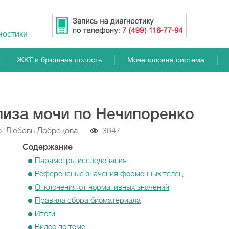
ностики
ЖКТ и брюшная полость
Мочеполовая система
иза мочи по Нечипоренко
р:
Любовь Добрецова
3847
Содержание
Параметры исследования
Референсные значения форменных телец
Отклонения от нормативных значений
Правила сбора биоматериала
Итоги
Видео по теме