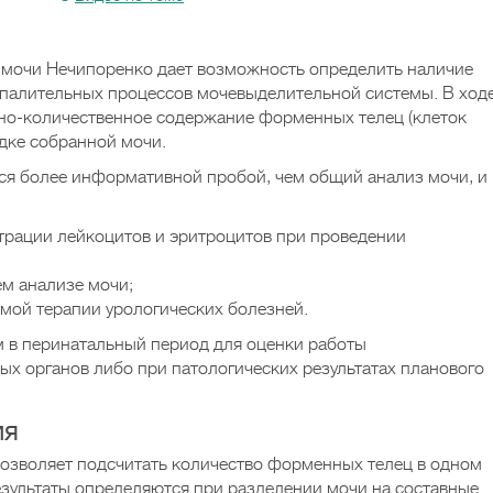
мочи Нечипоренко дает возможность определить наличие
спалительных процессов мочевыделительной системы. В ход
нно-количественное содержание форменных телец (клеток
адке собранной мочи.
ся более информативной пробой, чем общий анализ мочи, и
рации лейкоцитов и эритроцитов при проведении
м анализе мочи;
мой терапии урологических болезней.
 в перинатальный период для оценки работы
х органов либо при патологических результатах планового
ия
озволяет подсчитать количество форменных телец в одном
зультаты определяются при разделении мочи на составные