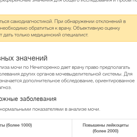
ь референсные значения для общего исследования и пробы п
ться самодиагностикой. При обнаружении отклонений в
 необходимо обратиться к врачу. Объективную оценку
 дать только медицинский специалист.
вных значений
лиза мочи по Нечипоренко дает врачу право предполагать
олевания других органов мочевыделительной системы. Для
азначается дополнительное обследование, ориентированное
гноз.
можные заболевания
анормальными показателями в анализе мочи.
ы (более 1000)
Повышены лейкоциты
(более 2000)