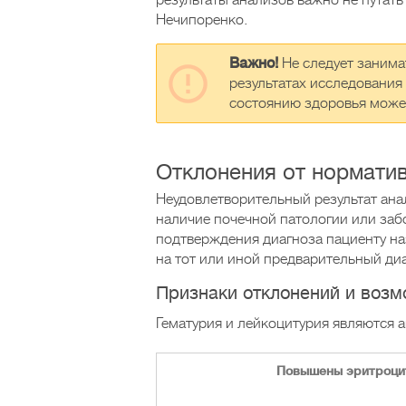
результаты анализов важно не путат
Нечипоренко.
Важно!
Не следует занима
результатах исследования
состоянию здоровья может
Отклонения от нормати
Неудовлетворительный результат ана
наличие почечной патологии или заб
подтверждения диагноза пациенту н
на тот или иной предварительный диа
Признаки отклонений и воз
Гематурия и лейкоцитурия являются 
Повышены эритроцит