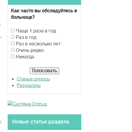
Как часто вы обследуйтесь в
больнице?
й
В
Чаще 1 раза в год
–
а
Раз в год
р
Раз в несколько лет
и
Очень редко
а
Никогда
н
т
ы
Старые опросы
Результаты
Новые статьи раздела
;