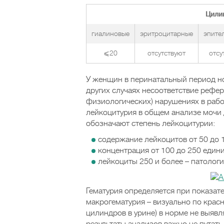
Цили
гиалиновые
эритроцитарные
эпите
⩽20
отсутствуют
отсу
У женщин в перинатальный период но
других случаях несоответствие рефе
физиологических) нарушениях в рабо
лейкоцитурия в общем анализе мочи 
обозначают степень лейкоцитурии:
содержание лейкоцитов от 50 до 1
концентрация от 100 до 250 един
лейкоциты 250 и более – патологи
Гематурия определяется при показате
макрогематурия – визуально по крас
цилиндров в урине) в норме не выяв