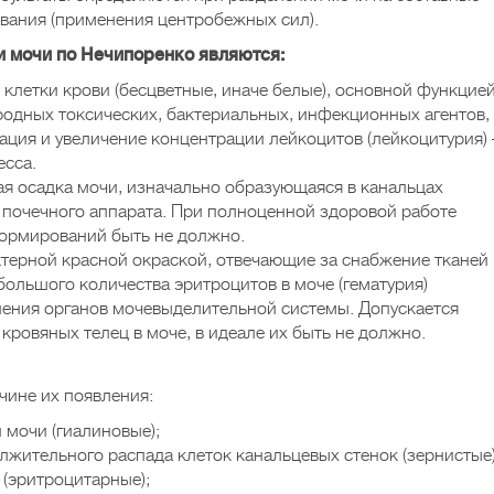
вания (применения центробежных сил).
 мочи по Нечипоренко являются:
клетки крови (бесцветные, иначе белые), основной функцие
родных токсических, бактериальных, инфекционных агентов,
ия и увеличение концентрации лейкоцитов (лейкоцитурия) 
есса.
я осадка мочи, изначально образующаяся в канальцах
почечного аппарата. При полноценной здоровой работе
ормирований быть не должно.
ктерной красной окраской, отвечающие за снабжение тканей
большого количества эритроцитов в моче (гематурия)
нения органов мочевыделительной системы. Допускается
ровяных телец в моче, в идеале их быть не должно.
ине их появления:
 мочи (гиалиновые);
лжительного распада клеток канальцевых стенок (зернистые)
(эритроцитарные);