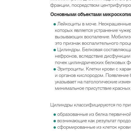
фракции, посредством центрифугиро
Основными объектами микроскопии
Лейкоциты в моче. Неокрашенные 
которых является устранение чуже
вызывающих воспаление. Мобилизац
это признак воспалительного проц
Цилиндры. Белковая составляюща
нефронов, вследствие дисфункции 
почек цилиндрических белковых ф
Эритроциты. Клетки крови с хара
и органов кислородом. Появление 
указывает на патологические изме
минимальное присутствие красных к
Цилиндры классифицируются по прич
образованные из белка первичной
возникающие как результат продо
сформированные из клеток крови 