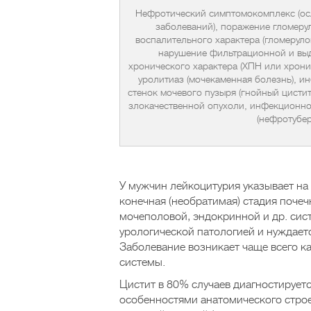
Нефротический симптомокомплекс (ос
заболеваний), поражение гломерул
воспалительного характера (гломеруло
нарушение фильтрационной и вы
хронического характера (ХПН или хрони
уролитиаз (мочекаменная болезнь), 
стенок мочевого пузыря (гнойный цисти
злокачественной опухоли, инфекционно
(нефротубер
У мужчин лейкоцитурия указывает на 
конечная (необратимая) стадия поче
мочеполовой, эндокринной и др. сис
урологической патологией и нуждает
Заболевание возникает чаще всего к
системы.
Цистит в 80% случаев диагностирует
особенностями анатомического строе