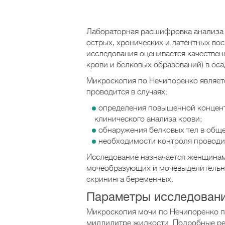
Лабораторная расшифровка анализа 
острых, хронических и латентных во
исследования оценивается качестве
крови и белковых образований) в ос
Микроскопия по Нечипоренко являет
проводится в случаях:
определения повышенной концент
клинического анализа крови;
обнаружения белковых тел в обще
необходимости контроля проводи
Исследование назначается женщинам
мочеобразующих и мочевыделительны
скрининга беременных.
Параметры исследован
Микроскопия мочи по Нечипоренко п
миллилитре жидкости. Подробные ре