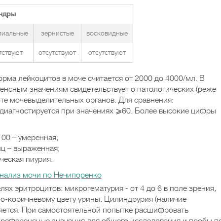
ндры
лиальные
зернистые
восковидные
тствуют
отсутствуют
отсутствуют
рма лейкоцитов в моче считается от 2000 до 4000/мл. В
ренсным значениям свидетельствует о патологических (реже
те мочевыделительных органов. Для сравнения:
диагностируется при значениях ⩾60. Более высокие цифры
00 – умеренная;
иц – выраженная;
ческая пиурия.
лях эритроцитов: микрогематурия - от 4 до 6 в поле зрения,
но-коричневому цвету урины. Цилиндрурия (наличие
ляется. При самостоятельной попытке расшифровать