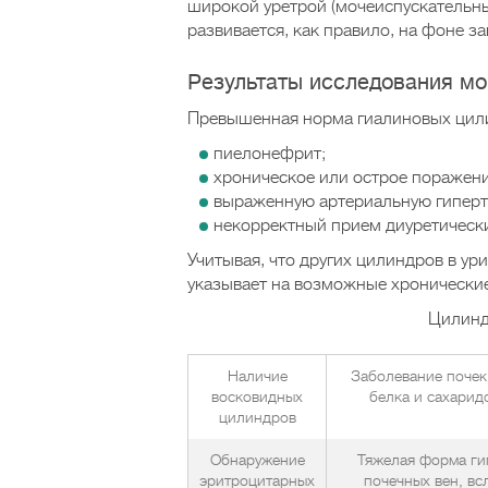
широкой уретрой (мочеиспускательны
развивается, как правило, на фоне з
Результаты исследования мо
Превышенная норма гиалиновых цилин
пиелонефрит;
хроническое или острое поражени
выраженную артериальную гипер
некорректный прием диуретически
Учитывая, что других цилиндров в ури
указывает на возможные хронические
Цилинд
Наличие
Заболевание почек
восковидных
белка и сахарид
цилиндров
Обнаружение
Тяжелая форма гип
эритроцитарных
почечных вен, вс