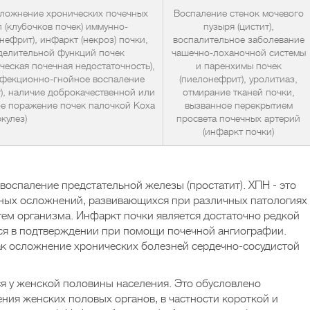
ложнение хронических почечных
Воспаление стенок мочевого
 (клубочков почек) иммунно-
пузыря (цистит),
нефрит), инфаркт (некроз) почки,
воспалительное заболевание
делительной функций почек
чашечно-лоханочной системы
ческая почечная недостаточность),
и паренхимы почек
инфекционно-гнойное воспаление
(пиелонефрит), уролитиаз,
т), наличие доброкачественной или
отмирание тканей почки,
е поражение почек палочкой Коха
вызванное перекрытием
кулез)
просвета почечных артерий
(инфаркт почки)
воспаление предстательной железы (простатит). ХПН - это
чных осложнений, развивающихся при различных патологиях
тем организма. Инфаркт почки является достаточно редкой
ся в подтверждении при помощи почечной ангиографии.
ак осложнение хронических болезней сердечно-сосудистой
ся у женской половины населения. Это обусловлено
ния женских половых органов, в частности короткой и