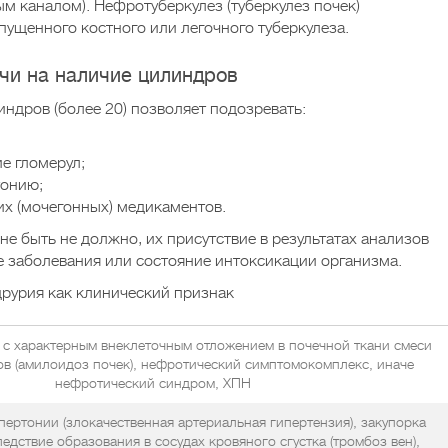
м каналом). Нефротуберкулез (туберкулез почек)
апущенного костного или легочного туберкулеза.
чи на наличие цилиндров
дров (более 20) позволяет подозревать:
е гломерул;
тонию;
х (мочегонных) медикаментов.
не быть не должно, их присутствие в результатах анализов
 заболевания или состояние интоксикации организма.
рурия как клинический признак
 с характерным внеклеточным отложением в почечной ткани смеси
ов (амилоидоз почек), нефротический симптомокомплекс, иначе
нефротический синдром, ХПН
ертонии (злокачественная артериальная гипертензия), закупорка
ледствие образования в сосудах кровяного сгустка (тромбоз вен),