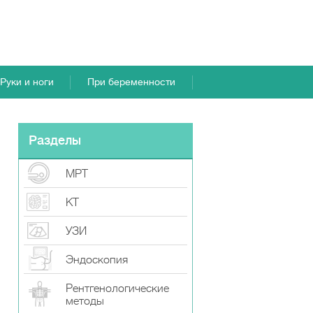
Руки и ноги
При беременности
Разделы
МРТ
КТ
УЗИ
Эндоскопия
Рентгенологические
методы