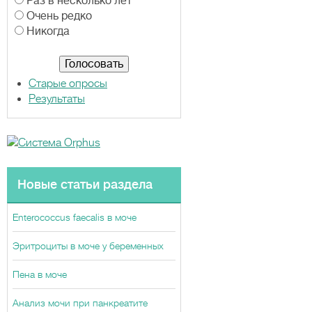
р
Раз в несколько лет
и
Очень редко
а
Никогда
н
т
ы
Старые опросы
Результаты
Новые статьи раздела
Enterococcus faecalis в моче
Эритроциты в моче у беременных
Пена в моче
Анализ мочи при панкреатите