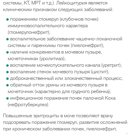
системы, КТ, МРТ и т.д.). Лейкоцитурия является
клиническим признаком следующих заболеваний:
поражением гломерул (клубочков почек)
иммунновоспалительного характера
(гломерулонефрит);
воспалительное заболевание чашечно-лоханочной
системы и паренхимы почек (пиелонефрит);
наличие конкрементов в мочевом пузыре,
мочеточниках (уролитиаз);
воспаление мочеиспускательного канала (уретрит);
воспаление стенок мочевого пузыря (цистит);
доброкачественный или злокачественный процесс;
обратный отток урины из мочевого пузыря в
мочеточник (характерно для грудного ребенка);
инфекционное поражение почек палочкой Коха
(нефротуберкулез).
Повышенные эритроциты в моче позволяют врачу
подозревать поражение гломерул, развитие осложнений
при хроническом заболевании почек, пиелонефрит,