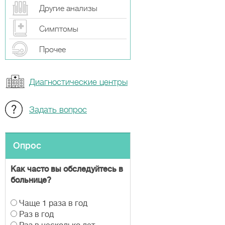
Другие анализы
Симптомы
Прочeе
Диагностические центры
Задать вопрос
Опрос
Как часто вы обследуйтесь в
больнице?
В
Чаще 1 раза в год
а
Раз в год