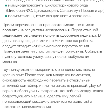
нестероидные противовоспалительные средства и др.);
иммунодепрессанты циклоспоринового ряда
(Циклорал-ФС, Циклоспорин, Сандиммун Неорал и др.);
поливитамины, изменяющие цвет и запах мочи.
Прием перечисленных препаратов может негативно
повлиять на результаты исследования. Перед отменой
медикаментов следует получить одобрение педиатра. В
день накануне сдачи мочи по Нечипоренко ребенка
следует оградить от физического переутомления.
Плановые занятия спортом лучше пропустить. Собирать
нужно утреннюю урину, сразу после пробуждения
малыша.
Грудничку можно прикрепить мочеприемник, пока он
крепко спит. После того, как младенец помочится,
биожидкость необходимо перелить в стерильный
аптечный контейнер и плотно закрыть крышкой. Другой
вариант сбора урины: закрепить контейнер между ножек
бодрствующего малыша, сделать ему легкий
поглаживающий массаж (с акцентом на животик) и
дождаться мочеиспускания.