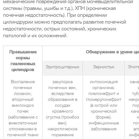
механические повреждения органов мочевыделительной
системы (травмы, ушибы и т.д.), ХПН (хроническая
почечная недостаточность). При определении
цилиндрурии можно предполагать развитие почечной
недостаточности, острых состояний, хронических
патологий и их осложнений.
Превышение
Обнаружение в урине ц
нормы
гиалиновых
Эритроцитарных
Зернистых
Эпит
цилиндров
Воспаление
закупорка
интоксикация
кана
почечных
почечных вен,
организма;
лоханок;
вследствие
пиелонефрит и
туб
вторичный
образования в
гломерулонефрит
некр
амилоидоз
сосудах
(в острой или
по
почек
кровяного
хронической
кан
(заболевание с
сгустка (тромбоз
форме);
внеклеточным
вен);
инфекционные
по
отложением в
некротическое
заболевания
ап
почечной ткани
поражение
инфе