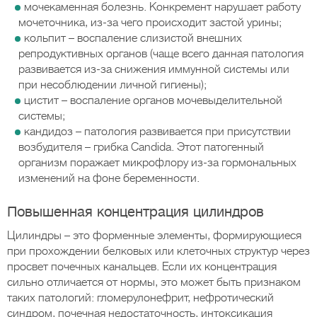
мочекаменная болезнь. Конкремент нарушает работу
мочеточника, из-за чего происходит застой урины;
кольпит – воспаление слизистой внешних
репродуктивных органов (чаще всего данная патология
развивается из-за снижения иммунной системы или
при несоблюдении личной гигиены);
цистит – воспаление органов мочевыделительной
системы;
кандидоз – патология развивается при присутствии
возбудителя – грибка Candida. Этот патогенный
организм поражает микрофлору из-за гормональных
изменений на фоне беременности.
Повышенная концентрация цилиндров
Цилиндры – это форменные элементы, формирующиеся
при прохождении белковых или клеточных структур через
просвет почечных канальцев. Если их концентрация
сильно отличается от нормы, это может быть признаком
таких патологий: гломерулонефрит, нефротический
синдром, почечная недостаточность, интоксикация