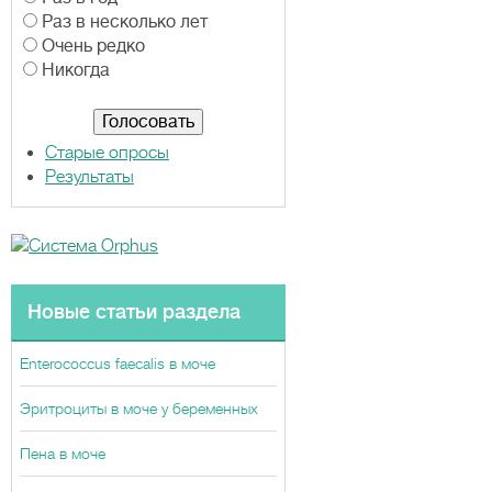
р
Раз в несколько лет
и
Очень редко
а
Никогда
н
т
ы
Старые опросы
Результаты
Новые статьи раздела
Enterococcus faecalis в моче
Эритроциты в моче у беременных
Пена в моче