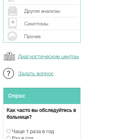
Другие анализы
Симптомы
Прочeе
Диагностические центры
Задать вопрос
Опрос
Как часто вы обследуйтесь в
больнице?
В
Чаще 1 раза в год
а
Раз в год