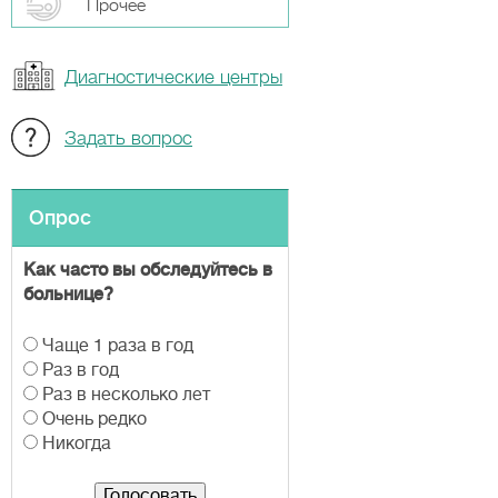
Прочeе
Диагностические центры
Задать вопрос
Опрос
Как часто вы обследуйтесь в
больнице?
В
Чаще 1 раза в год
а
Раз в год
р
Раз в несколько лет
и
Очень редко
а
Никогда
н
т