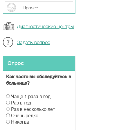
Прочeе
Диагностические центры
Задать вопрос
Опрос
Как часто вы обследуйтесь в
больнице?
В
Чаще 1 раза в год
а
Раз в год
р
Раз в несколько лет
и
Очень редко
а
Никогда
н