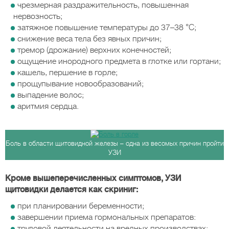
чрезмерная раздражительность, повышенная
нервозность;
затяжное повышение температуры до 37–38 °С;
снижение веса тела без явных причин;
тремор (дрожание) верхних конечностей;
ощущение инородного предмета в глотке или гортани;
кашель, першение в горле;
прощупывание новообразований;
выпадение волос;
аритмия сердца.
Боль в области щитовидной железы – одна из весомых причин пройти
УЗИ
Кроме вышеперечисленных симптомов, УЗИ
щитовидки делается как скриниг:
при планировании беременности;
завершении приема гормональных препаратов:
трудовой деятельности на вредных производствах;