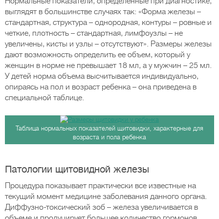
Нормальные показатели, определенные при диагностике,
выглядят в большинстве случаях так: «Форма железы –
стандартная, структура – однородная, контуры – ровные и
четкие, плотность – стандартная, лимфоузлы – не
увеличены, кисты и узлы – отсутствуют». Размеры железы
дают возможность определить ее объем, который у
женщин в норме не превышает 18 мл, а у мужчин – 25 мл.
У детей норма объема высчитывается индивидуально,
опираясь на пол и возраст ребенка – она приведена в
специальной таблице.
Таблица нормальных показателей щитовидки, характерные для
возраста и пола ребенка
Патологии щитовидной железы
Процедура показывает практически все известные на
текущий момент медицине заболевания данного органа.
Диффузно-токсический зоб – железа увеличивается в
объеме и продуцирует большее количество гормонов.