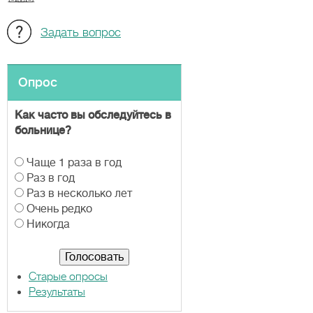
Задать вопрос
Опрос
Как часто вы обследуйтесь в
больнице?
В
Чаще 1 раза в год
а
Раз в год
р
Раз в несколько лет
и
Очень редко
а
Никогда
н
т
ы
Старые опросы
Результаты