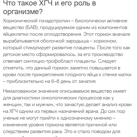
Что такое ХГЧ и его роль в
организме?
Хорионический гонадотропин – биологически активное
вещество (БАВ), продуцируемое одним из компонентов
яйцеклетки после оплодотворения. Этот гормон вначале
вырабатывается оболочкой зародыша – хорионом,
который стимулирует развитие плаценты. После того как
детское место сформировалось, за его производство
отвечает синтицио-трофобласт плаценты. Следует
отметить, что данный гормон заметно повышается в
крови после прикрепления плодного яйца к стенке матки
– приблизительно на 6–8 день от зачатия.
Немаловажное значение описываемое вещество имеет
для диагностики онкологических процессов как у
женщин, так и мужчин, что зачастую делает анализ крови
на ХГЧ одним из первых назначений врача. До сих пор
ученые не могут прийти к однозначному мнению –
изменение уровня гормона является причиной или
следствием развития рака. Это и стало поводом для