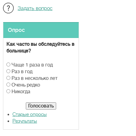
Задать вопрос
Опрос
Как часто вы обследуйтесь в
больнице?
В
Чаще 1 раза в год
а
Раз в год
р
Раз в несколько лет
и
Очень редко
а
Никогда
н
т
ы
Старые опросы
Результаты