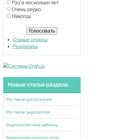
р
Раз в несколько лет
и
Очень редко
а
Никогда
н
т
ы
Старые опросы
Результаты
Новые статьи раздела
Что такое цистоскопия
Что такое эндоскопия
Эндоскопия носа ребенку
Эндоскопия полости носа