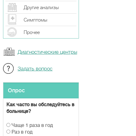
Другие анализы
Симптомы
Прочeе
Диагностические центры
Задать вопрос
Опрос
Как часто вы обследуйтесь в
больнице?
В
Чаще 1 раза в год
а
Раз в год