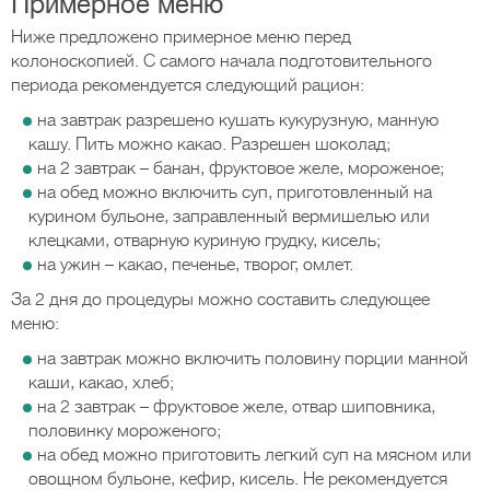
Примерное меню
Ниже предложено примерное меню перед
колоноскопией. С самого начала подготовительного
периода рекомендуется следующий рацион:
на завтрак разрешено кушать кукурузную, манную
кашу. Пить можно какао. Разрешен шоколад;
на 2 завтрак – банан, фруктовое желе, мороженое;
на обед можно включить суп, приготовленный на
курином бульоне, заправленный вермишелью или
клецками, отварную куриную грудку, кисель;
на ужин – какао, печенье, творог, омлет.
За 2 дня до процедуры можно составить следующее
меню:
на завтрак можно включить половину порции манной
каши, какао, хлеб;
на 2 завтрак – фруктовое желе, отвар шиповника,
половинку мороженого;
на обед можно приготовить легкий суп на мясном или
овощном бульоне, кефир, кисель. Не рекомендуется