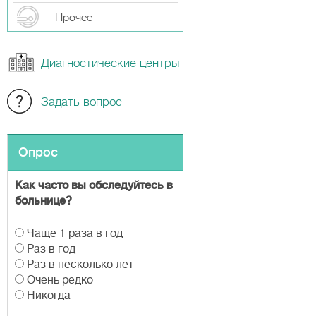
Прочeе
Диагностические центры
Задать вопрос
Опрос
Как часто вы обследуйтесь в
больнице?
В
Чаще 1 раза в год
а
Раз в год
р
Раз в несколько лет
и
Очень редко
а
Никогда
н