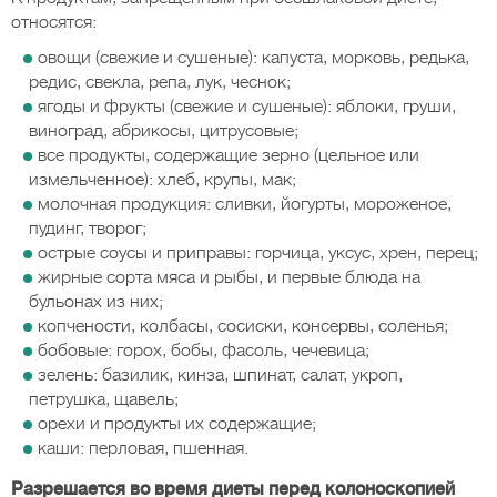
относятся:
овощи (свежие и сушеные): капуста, морковь, редька,
редис, свекла, репа, лук, чеснок;
ягоды и фрукты (свежие и сушеные): яблоки, груши,
виноград, абрикосы, цитрусовые;
все продукты, содержащие зерно (цельное или
измельченное): хлеб, крупы, мак;
молочная продукция: сливки, йогурты, мороженое,
пудинг, творог;
острые соусы и приправы: горчица, уксус, хрен, перец;
жирные сорта мяса и рыбы, и первые блюда на
бульонах из них;
копчености, колбасы, сосиски, консервы, соленья;
бобовые: горох, бобы, фасоль, чечевица;
зелень: базилик, кинза, шпинат, салат, укроп,
петрушка, щавель;
орехи и продукты их содержащие;
каши: перловая, пшенная.
Разрешается во время диеты перед колоноскопией