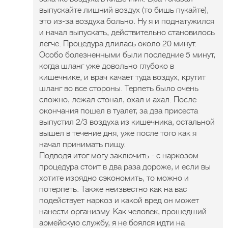
выпускайте лишний воздух (то бишь пукайте),
это из-за воздуха больно. Ну я и поднатужился
и начал выпускать, действительно становилось
легче. Процедура длилась около 20 минут.
Особо болезненными были последние 5 минут,
когда шланг уже довольно глубоко в
кишечнике, и врач качает туда воздух, крутит
шланг во все стороны. Терпеть было очень
сложно, лежал стонал, охал и ахал. После
окончания пошел в туалет, за два присеста
выпустил 2/3 воздуха из кишечника, остальной
вышел в течение дня, уже после того как я
начал принимать пищу.
Подводя итог могу заключить - с наркозом
процедура стоит в два раза дороже, и если вы
хотите изрядно сэкономить, то можно и
потерпеть. Также неизвестно как на вас
подействует наркоз и какой вред он может
нанести организму. Как человек, прошедший
армейскую службу, я не боялся идти на