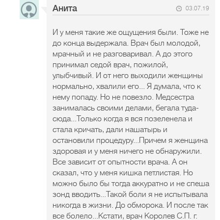
Анита
03.07.19
И у меня такие же ощущения были. Тоже не
до конца выдержала. Врач был молодой,
мрачный и не разговаривал. А до этого
принимал седой врач, пожилой,
улыбчивый. И от него выходили женщины
нормально, хвалили его... Я думала, что к
нему попаду. Но не повезло. Медсестра
занималась своими делами, бегала туда-
сюда...Только когда я вся позеленела и
стала кричать, дали нашатырь и
остановили процедуру...Причем я женщина
здоровая и у меня ничего не обнаружили.
Все зависит от опытности врача. А он
сказал, что у меня кишка петлистая. Но
можно было бы тогда аккуратно и не спеша
зонд вводить...Такой боли я не испытывала
никогда в жизни. До обморока. И после так
все болело...Кстати, врач Королев С.П. г.