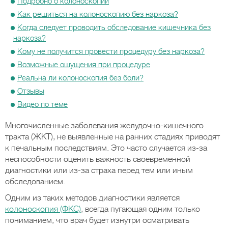
Подробно о колоноскопии
Как решиться на колоноскопию без наркоза?
Когда следует проводить обследование кишечника без
наркоза?
Кому не получится провести процедуру без наркоза?
Возможные ощущения при процедуре
Реальна ли колоноскопия без боли?
Отзывы
Видео по теме
Многочисленные заболевания желудочно-кишечного
тракта (ЖКТ), не выявленные на ранних стадиях приводят
к печальным последствиям. Это часто случается из-за
неспособности оценить важность своевременной
диагностики или из-за страха перед тем или иным
обследованием.
Одним из таких методов диагностики является
колоноскопия (ФКС)
, всегда пугающая одним только
пониманием, что врач будет изнутри осматривать