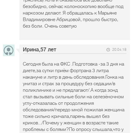
тряслись) Хоть и оказалось все довольно
безобидно, сейчас колоноскопию вообще под
наркозом делают. Я обращалась к Марьяне
Владимировне Абрицовой, прошло быстро,
без боли. Очень советую
Ирина,57 лет
20.04.18
Сегодня была на ФКС .Подготовка -за 3 дня на
диете,за сутки приём фортрана 3 литра
накануне и литр в день обследования.Гонка на
унитаз и страх за процедуру без седации/в
поликлинике и не предлагают/.А когда зонд
стал вызывать сильные боли на селезёночном
углу-отказалась от продолжения
обследования/передо мной пожилая женщина
тоже сильно кричала,парень вышел без
криков.../Почему у женщин в возрасте такие
проблемы с болями?По опросу слышала,что у