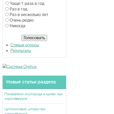
В
Чаще 1 раза в год
а
Раз в год
р
Раз в несколько лет
и
Очень редко
а
Никогда
н
т
ы
Старые опросы
Результаты
Новые статьи раздела
Показатели кислорода в крови при
коронавирусе
Цитокиновый шторм при
коронавирусе