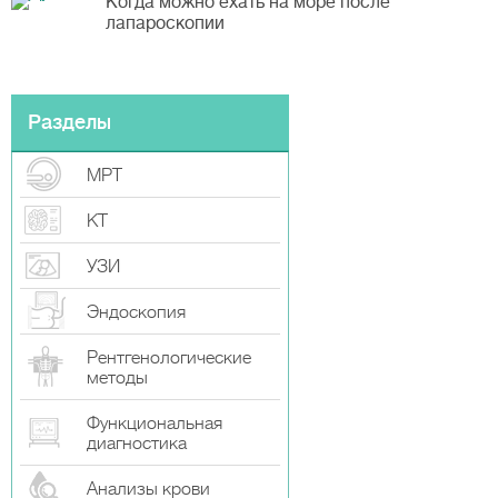
Когда можно ехать на море после
лапароскопии
Разделы
МРТ
КТ
УЗИ
Эндоскопия
Рентгенологические
методы
Функциональная
диагностика
Анализы крови